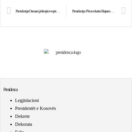
Presidentja Osmani përkujtoi veprimtarët Latif Berisha dhe Agim Hajrizi
Presidentja: Për avokatin Bajram Kelmendi dhe djemtë e tij duhet të vendoset drejtësia
Presidenca
Legjislacioni
Presidentët e Kosovës
Dekrete
Dekorata