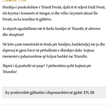
24 mars 2024
19:58
Humbja e parakohshme e Triumf Feratit, djalit të të ndjerit Fadil Ferati,
ish-kryetar i komunës së Istogut, si dhe vëlla i kryetarit aktual Ilir
Feratit, na ka tronditur të gjithëve.
Ju shpreh ngushëllimet më të thella familjes së Triumfit, të afërmve
dhe shoqërisë!
Në këto çaste tmerrësisht të rënda për familjen, bashkëndjej me ju dhe
shpresoj të gjeni forcë në përballimin e dhimbjes duke kujtuar
momentet e paharrueshme që krijuat bashkë me Triumfin.
Shpirti i tij pushoftë në paqe! I përhershëm qoftë kujtimi për
Triumfin!
Ky postim është gjithashtu i disponueshëm në gjuhë:
EN
SR