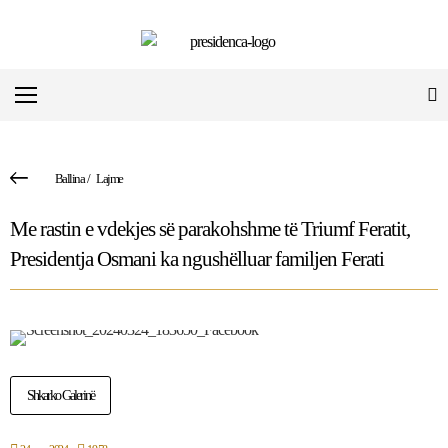
Ballina
/
Lajme
Me rastin e vdekjes së parakohshme të Triumf Feratit,
Presidentja Osmani ka ngushëlluar familjen Ferati
Shkarko Galerinë