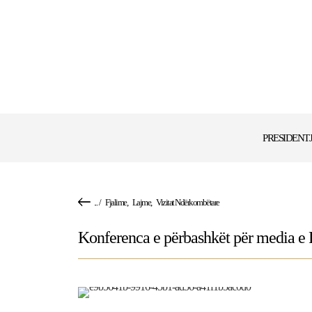
PRESIDENT
...
/
Fjalime
,
Lajme
,
Vizitat Ndërkombëtare
Konferenca e përbashkët për media e 