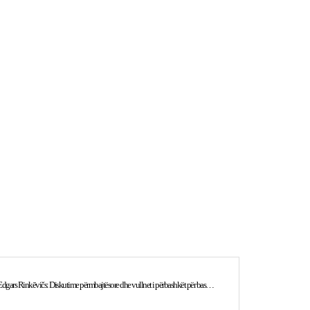
Presidentja Osmani u prit nga Presidenti i Letonisë, Edgars Rinkēvičs: Diskutime përmbajtësore dhe vullnet i përbashkët për bashkëpunim të thelluar