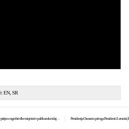
ë:
EN
SR
Presidentja: Faleminderit Presidentit Rinkēvičs dhe Republikës së Letonisë për pritjen e ngrohtë dhe miqësinë e palëkundur ndaj Kosovës!