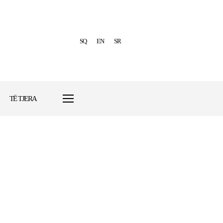
SQ
EN
SR
TË TJERA