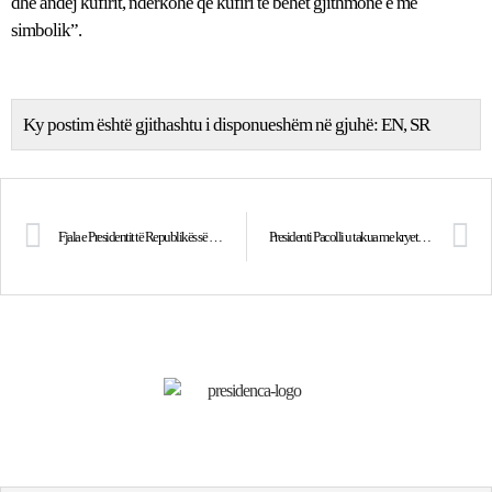
dhe andej kufirit, ndërkohë që kufiri të bëhet gjithmonë e më
simbolik”.
Ky postim është gjithashtu i disponueshëm në gjuhë:
EN
SR
Fjala e Presidentit të Republikës së Kosovës, shkëlqesisë së tij, zotit Behgjet Pacolli, në Parlamentin e Shqipërisë
Presidenti Pacolli u takua me kryetarin e PDIU, Shpëtim Idrizi