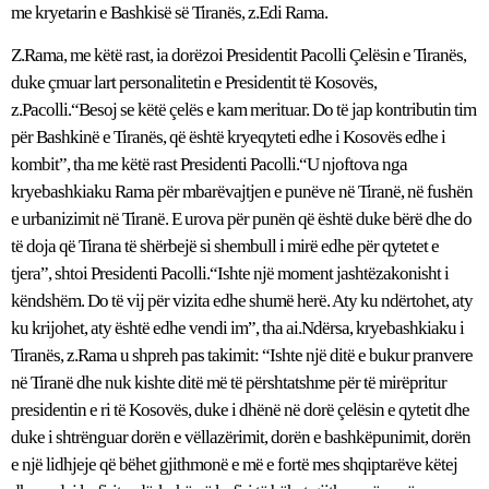
me kryetarin e Bashkisë së Tiranës, z.Edi Rama.
Z.Rama, me këtë rast, ia dorëzoi Presidentit Pacolli Çelësin e Tiranës,
duke çmuar lart personalitetin e Presidentit të Kosovës,
z.Pacolli.“Besoj se këtë çelës e kam merituar. Do të jap kontributin tim
për Bashkinë e Tiranës, që është kryeqyteti edhe i Kosovës edhe i
kombit”, tha me këtë rast Presidenti Pacolli.“U njoftova nga
kryebashkiaku Rama për mbarëvajtjen e punëve në Tiranë, në fushën
e urbanizimit në Tiranë. E urova për punën që është duke bërë dhe do
të doja që Tirana të shërbejë si shembull i mirë edhe për qytetet e
tjera”, shtoi Presidenti Pacolli.“Ishte një moment jashtëzakonisht i
këndshëm. Do të vij për vizita edhe shumë herë. Aty ku ndërtohet, aty
ku krijohet, aty është edhe vendi im”, tha ai.Ndërsa, kryebashkiaku i
Tiranës, z.Rama u shpreh pas takimit: “Ishte një ditë e bukur pranvere
në Tiranë dhe nuk kishte ditë më të përshtatshme për të mirëpritur
presidentin e ri të Kosovës, duke i dhënë në dorë çelësin e qytetit dhe
duke i shtrënguar dorën e vëllazërimit, dorën e bashkëpunimit, dorën
e një lidhjeje që bëhet gjithmonë e më e fortë mes shqiptarëve këtej