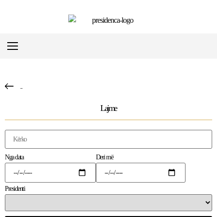
...
Lajme
Nga data
Deri më
Presidenti