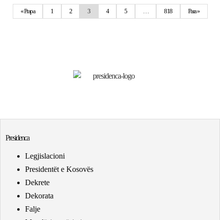
« Prapa
1
2
3
4
5
…
818
Para »
Presidenca
Legjislacioni
Presidentët e Kosovës
Dekrete
Dekorata
Falje