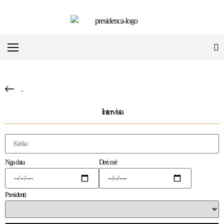
...
Intervista
Nga data
Deri më
Presidenti