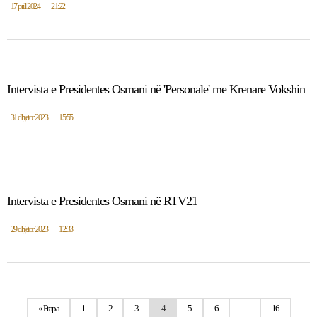
17 prill 2024
21:22
Intervista e Presidentes Osmani në 'Personale' me Krenare Vokshin
31 dhjetor 2023
15:55
Intervista e Presidentes Osmani në RTV21
29 dhjetor 2023
12:33
« Prapa
1
2
3
4
5
6
…
16