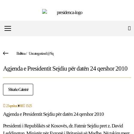
Ballina
/
Uncategorized @sq
Agjenda e Presidentit Sejdiu për datën 24 qershor 2010
Shkarko Galerinë
23 qershor 2010
15:25
Agjenda e Presidentit Sejdiu për datën 24 qershor 2010
Presidenti i Republikës së Kosovës, dr. Fatmir Sejdiu pret z. David
Leddington, Ministër për Evropë i Britanisë së Madhe. Në takim merr