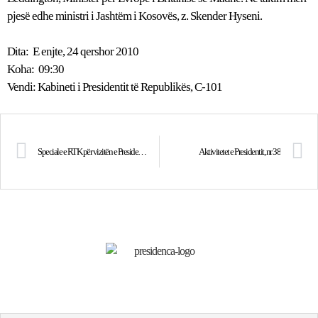
pjesë edhe ministri i Jashtëm i Kosovës, z. Skender Hyseni.
Dita: E enjte, 24 qershor 2010
Koha: 09:30
Vendi: Kabineti i Presidentit të Republikës, C-101
Speciale e RTK për vizitën e Presidentit Sejdiu në Malawi
Aktivitetet e Presidentit, nr 38