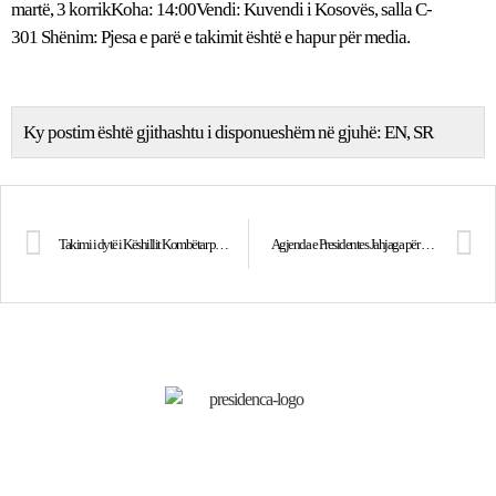
martë, 3 korrikKoha: 14:00Vendi: Kuvendi i Kosovës, salla C-
301 Shënim: Pjesa e parë e takimit është e hapur për media.
Ky postim është gjithashtu i disponueshëm në gjuhë:
EN
SR
Takimi i dytë i Këshillit Kombëtar për Integrim Evropian
Agjenda e Presidentes Jahjaga për datën 6 korrik