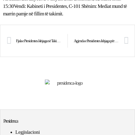
15:30Vendi: Kabineti i Presidentes, C-101 Shënim: Mediat mund të
marrin pamje në fillim të takimit.
Fjala e Presidentes Jahjaga në Takimin inaugurues të KMDHS
Agjenda e Presidentes Jahjaga për datën 14 mars 2014
Presidenca
Legjislacioni