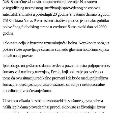
Naše šume čine 41 odsto ukupne teritorije zemlje. Na osnovu
višegodišnjeg nezavisnog istraživanja sprovedenog na osnovu
satelitskih snimaka u poslednjih 20 godina, shvatamo da smo izgubili
7618 hektara šuma. Prema istom istraživanju, ovo je jednako gubitku
polovičnog fudbalskog terena u vrednosti šuma, svaki dan od 2000.
godine.
Takva situacija je izuzetno uznemirujuća i bolna. Nezakonita seča, uz
požare i loše upravljanje šumama su među glavnim faktorima koji su
uticali na taj pravac.
Ipak, drago mi je što smo danas ovde na poziv ministra poljoprivrede,
šumarstva i ruralnog razvoja g. Pecija, koji pokazuje posvećenost
tome da ovu situaciju radikalno promeni i da bude među prijateljima
šuma, prenoseći jasnu poruku o važnosti saradnje i institucionalne
koordinacije za očuvanje šuma.
Uostalom, nikada ne smemo zaboraviti da su šume glavna adresa
naših lepih dana provedenih u prirodi, sklonište za životinje i izvor