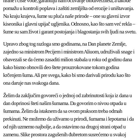
hrane i čiste vode, garantuju nam očuvanje biodiverziteta, a takođe
pomažu u kontroli poplava i zaštiti zemljišta od erozije i uništavanja.
Na kraju krajeva, šume su pluća naše prirode – one su glavni izvor
kiseonika i glavni upijač ugljenika. Odnosno, kao što sam već rekla –
šume su sam život i garant postojanja i blagostanja svih ljudi na svetu.
Upravo zbog tog razloga smo godinama, na Dan planete Zemlje,
zajedno sa ministrom Pecijem i ministrom Aliuom, udruživali snage i
obavezali se da ćemo zasaditi milion stabala u roku od godinu dana
kako bismo obnovili deo štete prouzrokovane tokom godina
krčenjem šuma. Ali pre svega, kako bi smo darivali prirodu kao što
ona daruje nas svakoga dana.
Želim da zaključim govoreći o jednoj od zabrinutosti koja iz dana u
dan doprinosi šteti našim šumama. Da govorim o nivou otpada u
šumama. Želim da istaknem da sa ovom praksom treba odmah
prekinuti. Ne možemo da uživamo u prirodi, šumama i lepotama i da
od njih uzmemo najbolje, a da ostavimo na drugoj strani otpad u
zamenu. Slike prostora zagušenih đubretom susrećemo u svakoj