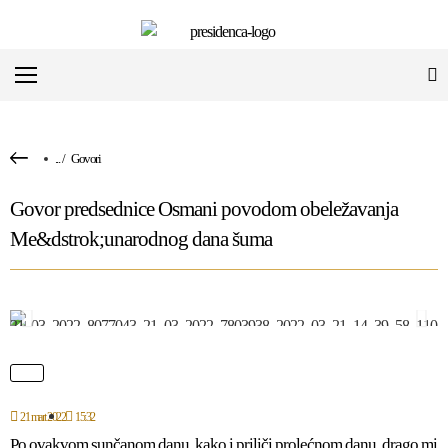
...
/
Govori
Govor predsednice Osmani povodom obeležavanja
Me&dstrok;unarodnog dana šuma
21 mart 2022
15:32
Po ovakvom sunčanom danu, kako i priliči prolećnom danu, drago mi