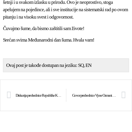
šetnji i u svakom izlasku u prirodu. Ovo je neoprostivo, stoga
apelujem na pojedince, ali i sve institucije na sistematski rad po ovom
pitanju i na visoku svest i odgovornost.
Čuvajmo šume, da bismo zaštitili sam živote!
Srećan svima Međunarodni dan šuma. Hvala vam!
Ovaj post je takođe dostupan na jeziku:
SQ
EN
Diskusija predsednice Republike Kosovo Vjose Osmani Sadriu na panelu na Nedelji žena
Govor predsednice Vjose Osmani na završnoj seansi Foruma u Dohi