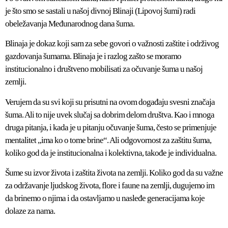
je što smo se sastali u našoj divnoj Blinaji (Lipovoj šumi) radi
obeležavanja Međunarodnog dana šuma.
Blinaja je dokaz koji sam za sebe govori o važnosti zaštite i održivog
gazdovanja šumama. Blinaja je i razlog zašto se moramo
institucionalno i društveno mobilisati za očuvanje šuma u našoj
zemlji.
Verujem da su svi koji su prisutni na ovom događaju svesni značaja
šuma. Ali to nije uvek slučaj sa dobrim delom društva. Kao i mnoga
druga pitanja, i kada je u pitanju očuvanje šuma, često se primenjuje
mentalitet „ima ko o tome brine“. Ali odgovornost za zaštitu šuma,
koliko god da je institucionalna i kolektivna, takođe je individualna.
Šume su izvor života i zaštita života na zemlji. Koliko god da su važne
za održavanje ljudskog života, flore i faune na zemlji, dugujemo im
da brinemo o njima i da ostavljamo u nasleđe generacijama koje
dolaze za nama.