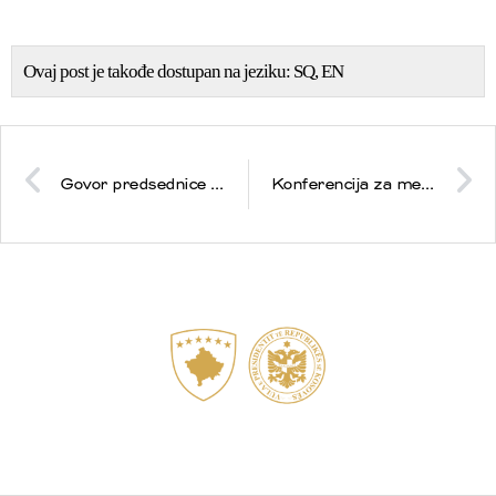
Ovaj post je takođe dostupan na jeziku:
SQ
EN
Govor predsednice Osmani povodom obeležavanja Međunarodnog dana šuma
Konferencija za medije predsednice Osmani na godišnjicu izbora