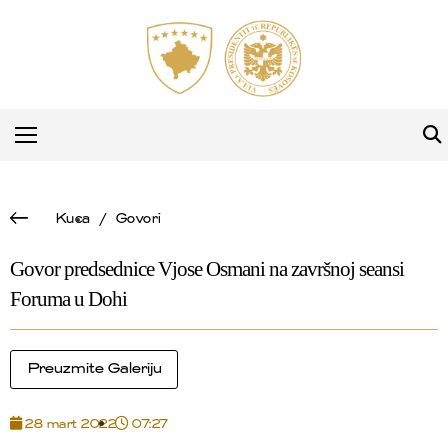
Kuca
/
Govori
Govor predsednice Vjose Osmani na završnoj seansi
Foruma u Dohi
Preuzmite Galeriju
28 mart 2022
07:27