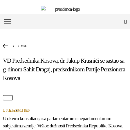
...
/
Vesti
VD Predsednika Kosova, dr. Jakup Krasnići se sastao sa
g-dinom Sahit Dragaj, predsednikom Partije Penzionera
Kosova
7 oktobar 2010
16:20
U okviru konsultacija sa parlamentarnim i neparlamentarnim
subjektima zemlje, Vršioc dužnosti Predsednika Republike Kosova,