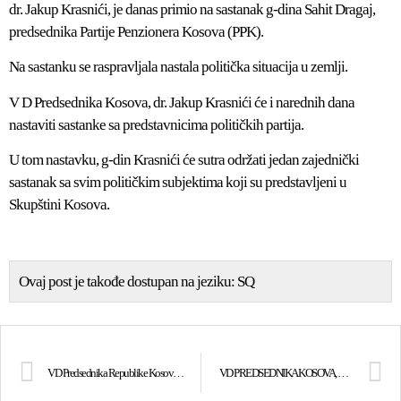
dr. Jakup Krasnići, je danas primio na sastanak g-dina Sahit Dragaj,
predsednika Partije Penzionera Kosova (PPK).
Na sastanku se raspravljala nastala politička situacija u zemlji.
V D Predsednika Kosova, dr. Jakup Krasnići će i narednih dana
nastaviti sastanke sa predstavnicima političkih partija.
U tom nastavku, g-din Krasnići će sutra održati jedan zajednički
sastanak sa svim političkim subjektima koji su predstavljeni u
Skupštini Kosova.
Ovaj post je takođe dostupan na jeziku:
SQ
VD Predsednika Republike Kosova, dr. Jakup Krasnići je primio Muftiju Kosova, Naim Trnava
VD PREDSEDNIKA KOSOVA, DR. JAKUP KRASNIĆI JE PRIMIO AMBASADORA REPUBLIKE ALBANIJE U NATO, G-DINA ARTUR KUKO