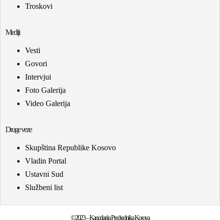
Troskovi
Mediji
Vesti
Govori
Intervjui
Foto Galerija
Video Galerija
Druge veze
Skupština Republike Kosovo
Vladin Portal
Ustavni Sud
Službeni list
©2023 – Kancelarija Predsednika Kosova