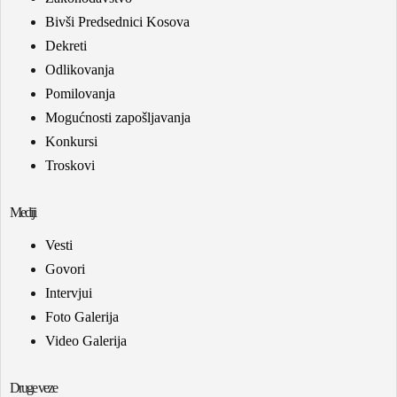
Bivši Predsednici Kosova
Dekreti
Odlikovanja
Pomilovanja
Mogućnosti zapošljavanja
Konkursi
Troskovi
Mediji
Vesti
Govori
Intervjui
Foto Galerija
Video Galerija
Druge veze