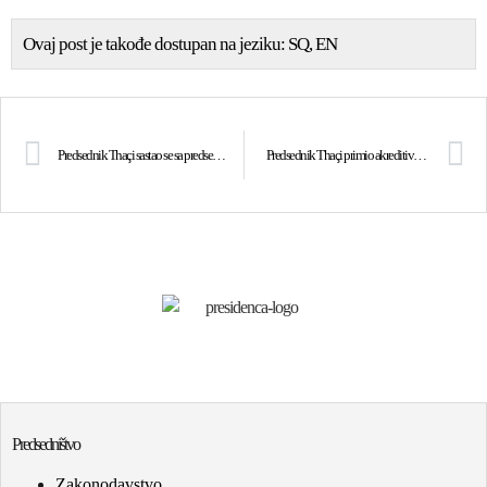
Ovaj post je takođe dostupan na jeziku:
SQ
EN
Predsednik Thaçi sastao se sa predsednicom CIK-a, razgovarali o organizovanju izbora za predsednika Opštine Podujevo i Opštine Severna Mitrovica
Predsednik Thaçi primio akreditive od ambasadora Belgije Frederic Maurice
Predsedništvo
Zakonodavstvo