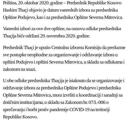
Priština, 20. oktobar 2020. godine – Predsednik Republike Kosovo
Hashim Thaçi objavio je datum vanrednih izbora za predsednika
Opštine Podujevo, kao i za predsednika Opštine Severna Mitrovica.
Vanredni izbori za ove dve opštine, na osnovu odluke predsednika
Thaçija biće održani 29. novembra 2020. godine.
Predsednik Thaçi je uputio Centralnu izbornu Komisiju da preduzme
sve postupke neophodne za organizovanje i održavanje izbora u
opštini Podujevo i opštini Severna Mitrovica, u skladu sa odlukama i
zakonom na snazi.
U obe odluke predsednika Thaçija je istaknuto da se organizovanje i
održavanje izbora za predsednika Opštine Podujevo i predsednika
Opštine Severna Mitrovica, mora izvršiti u koordinaciji i saradnji sa
dotičnim institucijama, u skladu sa Zakonom br. 07/L-006 o
sprečavanju i borbi protiv pandemije COVID-19 na teritoriji
Republike Kosovo.