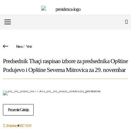
Kuca
/
Vesti
Predsednik Thaçi raspisao izbore za predsednika Opštine
Podujevo i Opštine Severna Mitrovica za 29. novembar
Preuzmite Galeriju
20 oktobar 2020
15:19