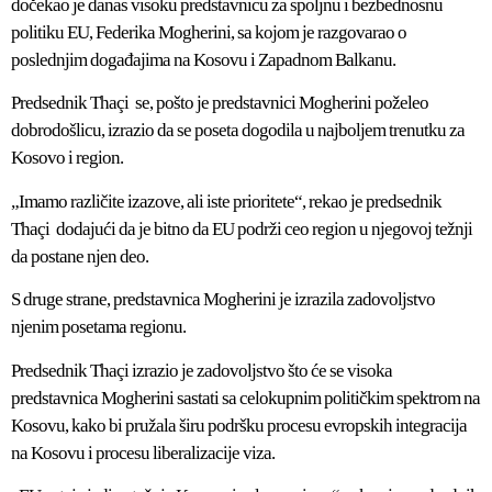
dočekao je danas visoku predstavnicu za spoljnu i bezbednosnu
politiku EU, Federika Mogherini, sa kojom je razgovarao o
poslednjim događajima na Kosovu i Zapadnom Balkanu.
Predsednik Thaçi se, pošto je predstavnici Mogherini poželeo
dobrodošlicu, izrazio da se poseta dogodila u najboljem trenutku za
Kosovo i region.
„Imamo različite izazove, ali iste prioritete“, rekao je predsednik
Thaçi dodajući da je bitno da EU podrži ceo region u njegovoj težnji
da postane njen deo.
S druge strane, predstavnica Mogherini je izrazila zadovoljstvo
njenim posetama regionu.
Predsednik Thaçi izrazio je zadovoljstvo što će se visoka
predstavnica Mogherini sastati sa celokupnim političkim spektrom na
Kosovu, kako bi pružala širu podršku procesu evropskih integracija
na Kosovu i procesu liberalizacije viza.