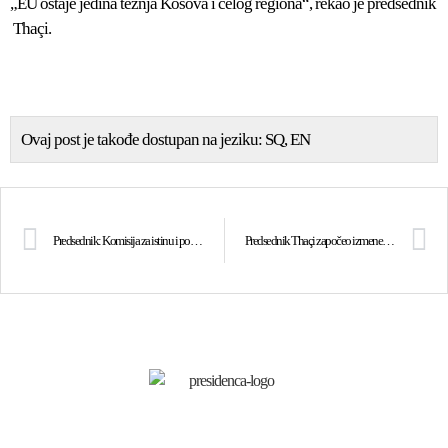
„EU ostaje jedina težnja Kosova i celog regiona“, rekao je predsednik
Thaçi.
Ovaj post je takođe dostupan na jeziku:
SQ
EN
Predsednik: Komisija za istinu i pomirenje će biti nezavisna, nepristrasna i sveobuhvatna
Predsednik Thaçi započeo izmene zakona o BSK-u, Vojska Kosova postaje stvarnost