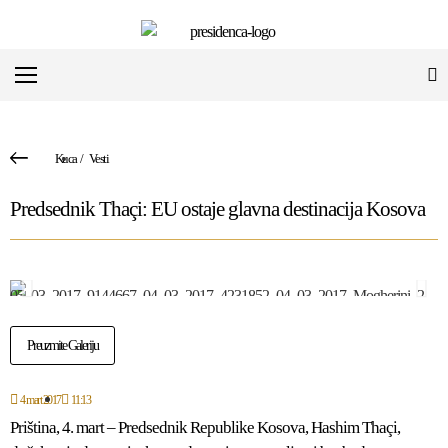
Kuca
/
Vesti
Predsednik Thaçi: EU ostaje glavna destinacija Kosova
Preuzmite Galeriju
4 mart 2017
11:13
Priština, 4. mart – Predsednik Republike Kosova, Hashim Thaçi,