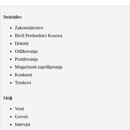
Predsedništvo
Zakonodavstvo
Bivši Predsednici Kosova
Dekreti
Odlikovanja
Pomilovanja
Mogućnosti zapošljavanja
Konkursi
Troskovi
Mediji
Vesti
Govori
Intervjui