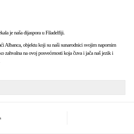
a je naša dijaspora u Filadelfiji.
Kući Albanca, objektu koji su naši sunarodnici svojim napornim
o zahvalna na ovoj posvećenosti koja čuva i jača naš jezik i
.
a