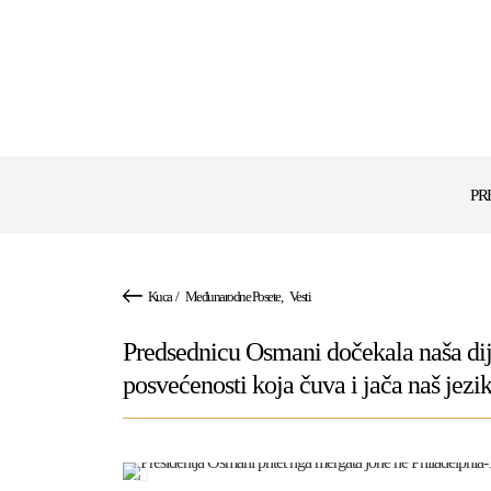
PR
Kuca
/
Međunarodne Posete
,
Vesti
Predsednicu Osmani dočekala naša dij
posvećenosti koja čuva i jača naš jezik