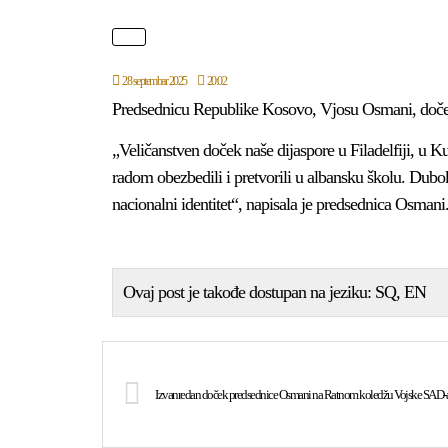
28 septembar 2025
20:02
Predsednicu Republike Kosovo, Vjosu Osmani, dočekal
„Veličanstven doček naše dijaspore u Filadelfiji, u 
radom obezbedili i pretvorili u albansku školu. Dubok
nacionalni identitet“, napisala je predsednica Osmani
Ovaj post je takođe dostupan na jeziku:
SQ
EN
Izvanredan doček predsednice Osmani na Ratnom koledžu Vojske SAD-