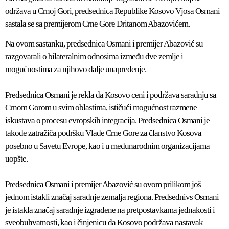
održava u Crnoj Gori, predsednica Republike Kosovo Vjosa Osmani
sastala se sa premijerom Crne Gore Dritanom Abazovićem.
Na ovom sastanku, predsednica Osmani i premijer Abazović su
razgovarali o bilateralnim odnosima između dve zemlje i
mogućnostima za njihovo dalje unapređenje.
Predsednica Osmani je rekla da Kosovo ceni i podržava saradnju sa
Crnom Gorom u svim oblastima, ističući mogućnost razmene
iskustava o procesu evropskih integracija. Predsednica Osmani je
takođe zatražiča podršku Vlade Crne Gore za članstvo Kosova
posebno u Savetu Evrope, kao i u međunarodnim organizacijama
uopšte.
Predsednica Osmani i premijer Abazović su ovom prilikom još
jednom istakli značaj saradnje zemalja regiona. Predsednivs Osmani
je istakla značaj saradnje izgrađene na pretpostavkama jednakosti i
sveobuhvatnosti, kao i činjenicu da Kosovo podržava nastavak