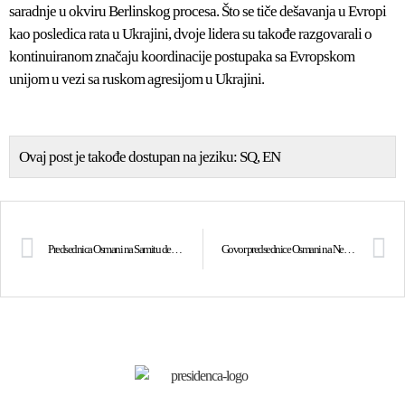
saradnje u okviru Berlinskog procesa. Što se tiče dešavanja u Evropi
kao posledica rata u Ukrajini, dvoje lidera su takođe razgovarali o
kontinuiranom značaju koordinacije postupaka sa Evropskom
unijom u vezi sa ruskom agresijom u Ukrajini.
Ovaj post je takođe dostupan na jeziku:
SQ
EN
Predsednica Osmani na Samitu demokratije Jugoistočne Evrope: Vidimo NATO kao garanciju za trajnu bezbednost i mir u regionu i šire
Govor predsednice Osmani na Nedelji održivog razvoja na Kosovu