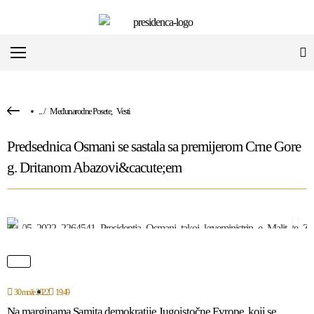
...
/
Međunarodne Posete
,
Vesti
Predsednica Osmani se sastala sa premijerom Crne Gore
g. Dritanom Abazovi&cacute;em
30 može 2022
19:49
Na marginama Samita demokratije Jugoistočne Evrope, koji se