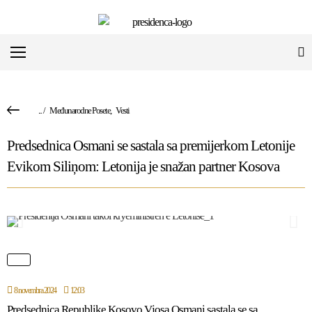
...
/
Međunarodne Posete
,
Vesti
Predsednica Osmani se sastala sa premijerkom Letonije
Evikom Siliņom: Letonija je snažan partner Kosova
8 novembra 2024
12:03
Predsednica Republike Kosovo Vjosa Osmani sastala se sa