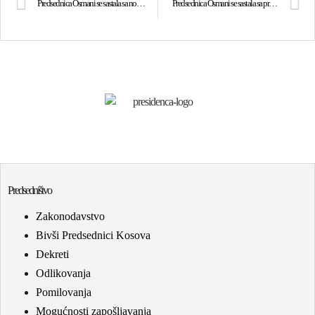
Predsednica Osmani se sastala sa novim premijerom Estonije Kristenom Michalom: Zahvalna sam na snažnoj podršci Estonije
Predsednica Osmani se sastala sa premijerom Ujedinjenog Kraljevstva, Keirom Starmerom: Kosovo je zahvalno na nepokolebljivoj podršci Ujedinjenog Kraljevstva
Predsedništvo
Zakonodavstvo
Bivši Predsednici Kosova
Dekreti
Odlikovanja
Pomilovanja
Mogućnosti zapošljavanja