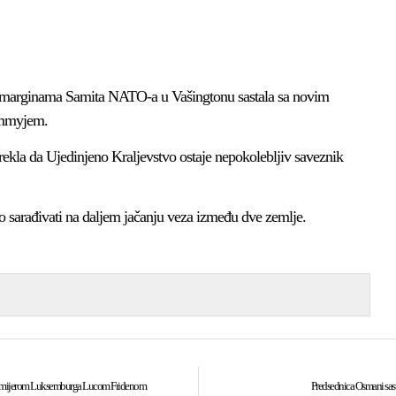
 marginama Samita NATO-a u Vašingtonu sastala sa novim
ammyjem.
rekla da Ujedinjeno Kraljevstvo ostaje nepokolebljiv saveznik
o sarađivati na daljem jačanju veza između dve zemlje.
i premijerom Luksemburga Lucom Fridenom
Predsednica Osmani sas