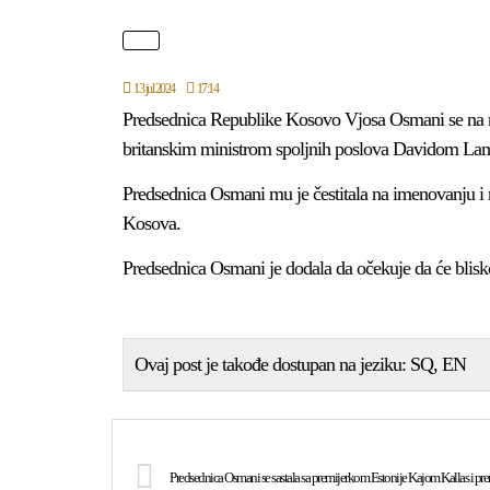
13 jul 2024
17:14
Predsednica Republike Kosovo Vjosa Osmani se na
britanskim ministrom spoljnih poslova Davidom L
Predsednica Osmani mu je čestitala na imenovanju i 
Kosova.
Predsednica Osmani je dodala da očekuje da će blisk
Ovaj post je takođe dostupan na jeziku:
SQ
EN
Predsednica Osmani se sastala sa premijerkom Estonije Kajom Kallas 