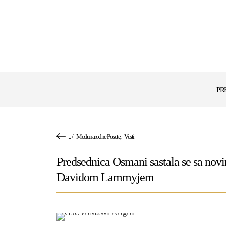
PR
...
/
Međunarodne Posete
,
Vesti
Predsednica Osmani sastala se sa nov
Davidom Lammyjem