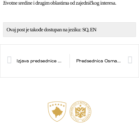
životne sredine i drugim oblastima od zajedničkog interesa.
Ovaj post je takođe dostupan na jeziku:
SQ
EN
Izjava predsednice Republike Kosovo Vjose Osmani povodom obaveštenja o povlačenju izabranih i imenovanih predstavnika kosovskih Srba iz institucija Republike Kosovo
Predsednica Osmani obaveštena o najnovijim dešavanjima na severu zemlje od strane ministra unutrašnjih poslova Xhelala Sveçle