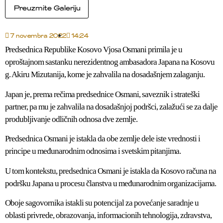
Preuzmite Galeriju
7 novembra 2022
14:24
Predsednica Republike Kosovo Vjosa Osmani primila je u
oproštajnom sastanku nerezidentnog ambasadora Japana na Kosovu
g. Akiru Mizutanija, kome je zahvalila na dosadašnjem zalaganju.
Japan je, prema rečima predsednice Osmani, saveznik i strateški
partner, pa mu je zahvalila na dosadašnjoj podršci, zalažući se za dalje
produbljivanje odličnih odnosa dve zemlje.
Predsednica Osmani je istakla da obe zemlje dele iste vrednosti i
principe u međunarodnim odnosima i svetskim pitanjima.
U tom kontekstu, predsednica Osmani je istakla da Kosovo računa na
podršku Japana u procesu članstva u međunarodnim organizacijama.
Oboje sagovornika istakli su potencijal za povećanje saradnje u
oblasti privrede, obrazovanja, informacionih tehnologija, zdravstva,