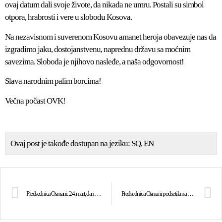
ovaj datum dali svoje živote, da nikada ne umru. Postali su simbol
otpora, hrabrosti i vere u slobodu Kosova.
Na nezavisnom i suverenom Kosovu amanet heroja obavezuje nas da
izgradimo jaku, dostojanstvenu, naprednu državu sa moćnim
savezima. Sloboda je njihovo nasleđe, a naša odgovornost!
Slava narodnim palim borcima!
Večna počast OVK!
Ovaj post je takođe dostupan na jeziku:
SQ
EN
Predsednica Osmani: 24. mart, dan kada je sloboda dobila krila!
Predsednica Osmani podsetila na Latifa Berishu i Agima Hajrizija