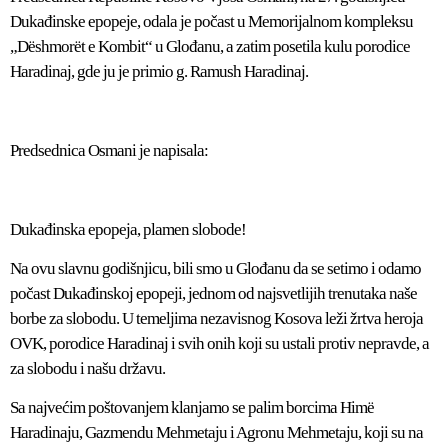
Dukađinske epopeje, odala je počast u Memorijalnom kompleksu
„Dëshmorët e Kombit“ u Glođanu, a zatim posetila kulu porodice
Haradinaj, gde ju je primio g. Ramush Haradinaj.
Predsednica Osmani je napisala:
Dukađinska epopeja, plamen slobode!
Na ovu slavnu godišnjicu, bili smo u Glođanu da se setimo i odamo
počast Dukađinskoj epopeji, jednom od najsvetlijih trenutaka naše
borbe za slobodu. U temeljima nezavisnog Kosova leži žrtva heroja
OVK, porodice Haradinaj i svih onih koji su ustali protiv nepravde, a
za slobodu i našu državu.
Sa najvećim poštovanjem klanjamo se palim borcima Himë
Haradinaju, Gazmendu Mehmetaju i Agronu Mehmetaju, koji su na