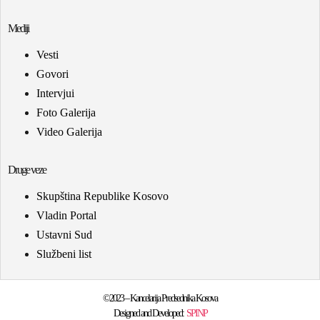
Mediji
Vesti
Govori
Intervjui
Foto Galerija
Video Galerija
Druge veze
Skupština Republike Kosovo
Vladin Portal
Ustavni Sud
Službeni list
©2023 – Kancelarija Predsednika Kosova
Designed and Developed:
SPINP