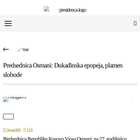
...
/
Vesti
Predsednica Osmani: Dukađinska epopeja, plamen
slobode
24 mart 2025
12:21
Predsednica Republike Kosovo Vjosa Osmani, na 27. godišnjicu