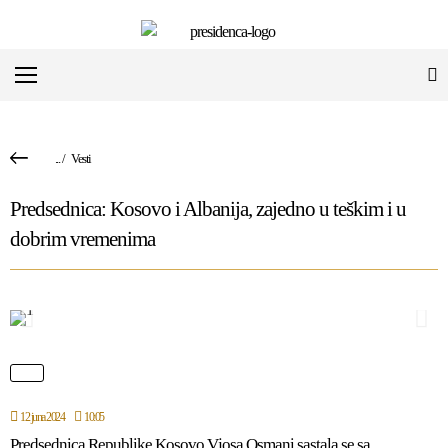
...
/
Vesti
Predsednica: Kosovo i Albanija, zajedno u teškim i u
dobrim vremenima
12 juna 2024
10:05
Predsednica Republike Kosovo Vjosa Osmani sastala se sa