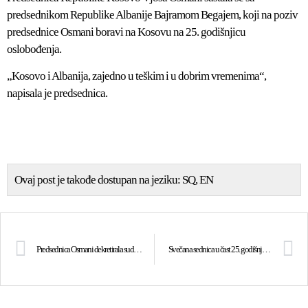
predsednikom Republike Albanije Bajramom Begajem, koji na poziv
predsednice Osmani boravi na Kosovu na 25. godišnjicu
oslobođenja.
„Kosovo i Albanija, zajedno u teškim i u dobrim vremenima“,
napisala je predsednica.
Ovaj post je takođe dostupan na jeziku:
SQ
EN
Predsednica Osmani dekretirala sudiju sa početnim mandatom
Svečana sednica u čast 25. godišnjice oslobođenja Kosova