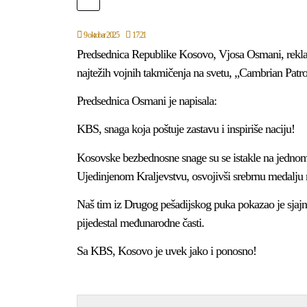
9 oktobar 2025
17:21
Predsednica Republike Kosovo, Vjosa Osmani, rekla
najtežih vojnih takmičenja na svetu, „Cambrian Patr
Predsednica Osmani je napisala:
KBS, snaga koja poštuje zastavu i inspiriše naciju!
Kosovske bezbednosne snage su se istakle na jednom 
Ujedinjenom Kraljevstvu, osvojivši srebrnu medalju 
Naš tim iz Drugog pešadijskog puka pokazao je sjajnu 
pijedestal međunarodne časti.
Sa KBS, Kosovo je uvek jako i ponosno!