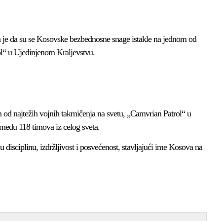
 je da su se Kosovske bezbednosne snage istakle na jednom od
ol“ u Ujedinjenom Kraljevstvu.
od najtežih vojnih takmičenja na svetu, „Camvrian Patrol“ u
među 118 timova iz celog sveta.
disciplinu, izdržljivost i posvećenost, stavljajući ime Kosova na