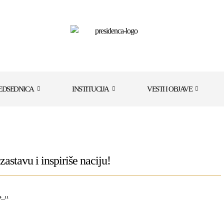
EDSEDNICA
INSTITUCIJA
VESTI I OBJAVE
astavu i inspiriše naciju!