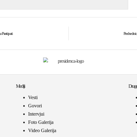
Prattipati
Predsednic
Mediji
Druge
Vesti
Govori
Intervjui
Foto Galerija
Video Galerija