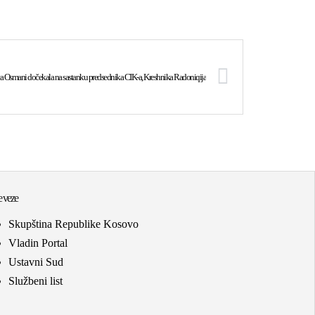
a Osmani dočekala na sastanku predsednika CIK-a, Kreshnika Radoniqija
 veze
Skupština Republike Kosovo
Vladin Portal
Ustavni Sud
Službeni list