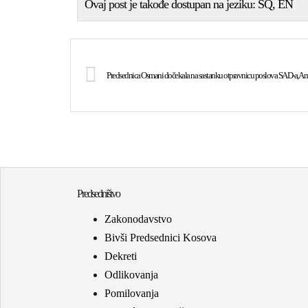
Ovaj post je takođe dostupan na jeziku:
SQ
EN
Predsednica Osmani dočekala na sastanku otpravnicu poslova SAD-a, Anu 
Predsedništvo
Zakonodavstvo
Bivši Predsednici Kosova
Dekreti
Odlikovanja
Pomilovanja