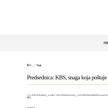
PR
...
/
Vesti
Predsednica: KBS, snaga koja poštuje z