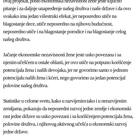
ovaj projekat, pošto ekonomska nezavisnost žene jeste ključno
pitanje i za daljnje unapređenje našeg društva i naše države i da ovo
svakako ima jedan višestruki efekat, jer neposredno utiče na
blagostanje dece, utiče neposredno na njihovu budućnost,
neposredno utiče i na blagostanje porodice i na blagostanje celog
našeg društva.
Jačanje ekonomske nezavisnosti žene jeste usko povezana i sa
njenim učešćem u ostale oblasti, jer ovo utiče na potpuno korišćenje
potencijala žena i naših devojaka, jer ne govorimo samo o jednom
potencijalu naših žena i kćeri, nego govorimo za jedan potencijal
polovine našeg društva.
Statistike u celome svetu, kako u razvijenim tako i u nerazvijenim
zemljama, pokazuju da neposredni razvoj jedne zemlje i ekonomski
rast jedne države su usko povezani i sa korišćenjem potencijala žena,
polovine društva, i njihovog aktivnog učešća u ekonomski razvoj
jedne države.