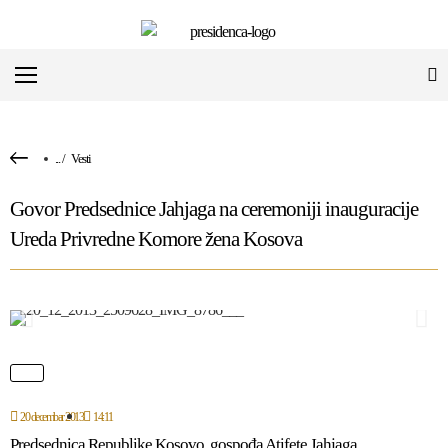
...
/
Vesti
Govor Predsednice Jahjaga na ceremoniji inauguracije
Ureda Privredne Komore žena Kosova
20 decembar 2013
14:11
Predsednica Republike Kosovo, gospođa Atifete Jahjaga