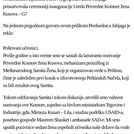
prisustvovala ceremoniji inauguracije Ureda Privredne Komore žena
Kosova – G7
Na jednom prigodnom govoru ovom prilikom Predsednica Jahjaga je
rekla:
Poštovani učesnici,
Prošle godine u isto vreme smo se sastali da lansiramo osnivanje
Privredne Komore žena Kosova, mehanizam proizišlog iz
Međunarodnog Samita Žena, koji je organizovan ovde u Prištinu,
čime je zabeležen prvi korak u oživotvorenju Prištinskih Načela, koji
su bili rezultat ovog Samita.
Tokom održavanja Samita i tokom diskusije, utvrdili smo važnost
osnivanja ove Komore, zajedno sa bivšom ministarkom Trgovine i
Industrije, gđa. Mimoza Kusari – Lila, i snažnu podršku USAID-a,
posebno gospođe Maureen Shauket i ambasade SAD-e. Mi smo
uputili pozivnice sedam žena uspešnih učesnika naše države da vode