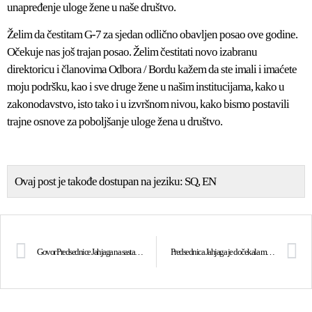
unapređenje uloge žene u naše društvo.
Želim da čestitam G-7 za sjedan odlično obavljen posao ove godine.
Očekuje nas još trajan posao. Želim čestitati novo izabranu
direktoricu i članovima Odbora / Bordu kažem da ste imali i imaćete
moju podršku, kao i sve druge žene u našim institucijama, kako u
zakonodavstvo, isto tako i u izvršnom nivou, kako bismo postavili
trajne osnove za poboljšanje uloge žena u društvo.
Ovaj post je takođe dostupan na jeziku:
SQ
EN
Govor Predsednice Jahjaga na sastanku Konsultativnog Veća za Zajednice
Predsednica Jahjaga je dočekala ministra odbrane Portugalije, José Pedro Aguiar-Branco