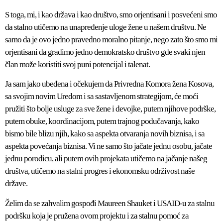
S toga, mi, i kao država i kao društvo, smo orjentisani i posvećeni smo
da stalno utičemo na unapređenje uloge žene u našem društvu. Ne
samo da je ovo jedno pravedno moralno pitanje, nego zato što smo mi
orjentisani da gradimo jedno demokratsko društvo gde svaki njen
član može koristiti svoj puni potencijal i talenat.
Ja sam jako ubeđena i očekujem da Privredna Komora žena Kosova,
sa svojim novim Uredom i sa sastavljenom strategijom, će moći
pružiti što bolje usluge za sve žene i devojke, putem njihove podrške,
putem obuke, koordinacijom, putem trajnog podučavanja, kako
bismo bile blizu njih, kako sa aspekta otvaranja novih biznisa, i sa
aspekta povećanja biznisa. Vi ne samo što jačate jednu osobu, jačate
jednu porodicu, ali putem ovih projekata utičemo na jačanje našeg
društva, utičemo na stalni progres i ekonomsku održivost naše
države.
Želim da se zahvalim gospođi Maureen Shauket i USAID-u za stalnu
podršku koja je pružena ovom projektu i za stalnu pomoć za