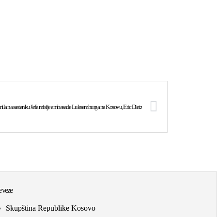
ila na sastanku šefa misije ambasade Luksemburga na Kosovu, Eric Dietz
 veze
Skupština Republike Kosovo