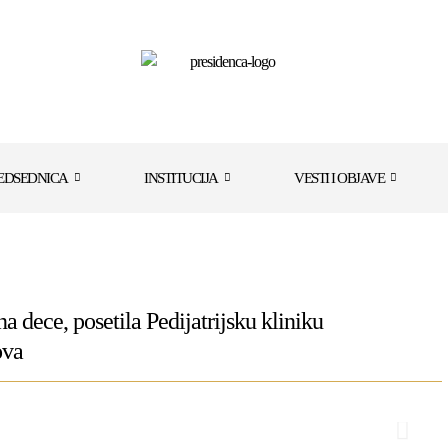
EDSEDNICA
INSTITUCIJA
VESTI I OBJAVE
ece, posetila Pedijatrijsku kliniku
ova