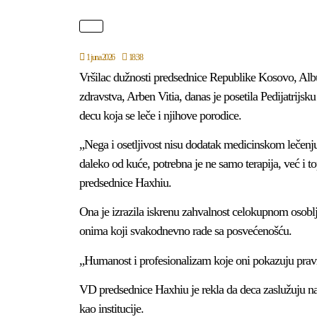
1 juna 2026
18:38
Vršilac dužnosti predsednice Republike Kosovo, Al
zdravstva, Arben Vitia, danas je posetila Pedijatrijsk
decu koja se leče i njihove porodice.
„Nega i osetljivost nisu dodatak medicinskom lečenj
daleko od kuće, potrebna je ne samo terapija, već i to
predsednice Haxhiu.
Ona je izrazila iskrenu zahvalnost celokupnom osoblj
onima koji svakodnevno rade sa posvećenošću.
„Humanost i profesionalizam koje oni pokazuju pravi
VD predsednice Haxhiu je rekla da deca zaslužuju naj
kao institucije.