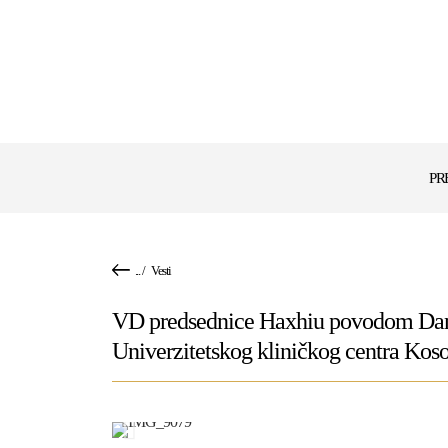
PR
...
/
Vesti
VD predsednice Haxhiu povodom Dana d
Univerzitetskog kliničkog centra Kos