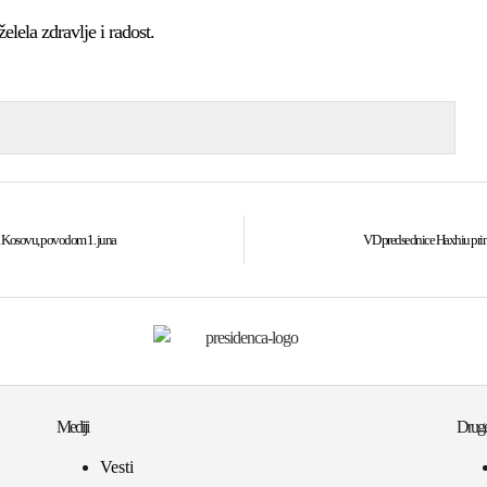
ela zdravlje i radost.
na Kosovu, povodom 1. juna
VD predsednice Haxhiu prim
Mediji
Druge
Vesti