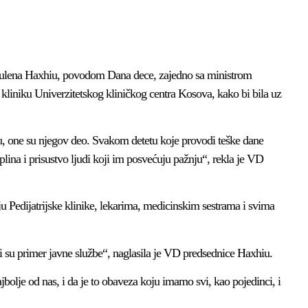
bulena Haxhiu, povodom Dana dece, zajedno sa ministrom
u kliniku Univerzitetskog kliničkog centra Kosova, kako bi bila uz
u, one su njegov deo. Svakom detetu koje provodi teške dane
plina i prisustvo ljudi koji im posvećuju pažnju“, rekla je VD
u Pedijatrijske klinike, lekarima, medicinskim sestrama i svima
 su primer javne službe“, naglasila je VD predsednice Haxhiu.
bolje od nas, i da je to obaveza koju imamo svi, kao pojedinci, i