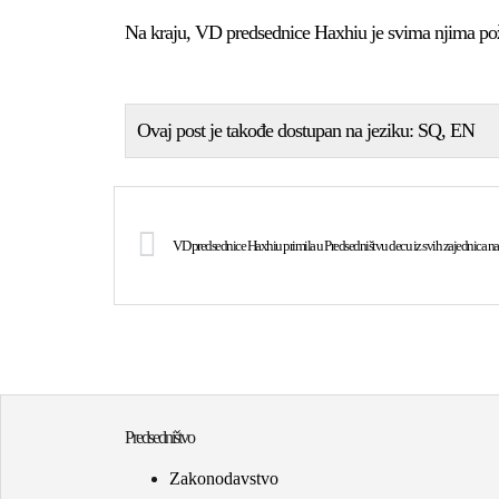
Na kraju, VD predsednice Haxhiu je svima njima požel
Ovaj post je takođe dostupan na jeziku:
SQ
EN
VD predsednice Haxhiu primila u Predsedništvu decu iz svih zajednica 
Predsedništvo
Zakonodavstvo