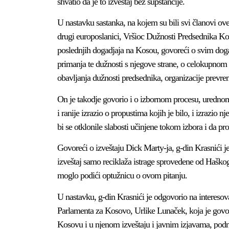
shvatio da je to izveštaj bez supstancije.
U nastavku sastanka, na kojem su bili svi članovi ove 
drugi europoslanici, Vršioc Dužnosti Predsednika Kos
poslednjih dogadjaja na Kosou, govoreći o svim dogad
primanja te dužnosti s njegove strane, o celokupnom
obavljanja dužnosti predsednika, organizacije prevrem
On je takodje govorio i o izbornom procesu, urednom 
i ranije izrazio o propustima kojih je bilo, i izrazio
bi se otklonile slabosti učinjene tokom izbora i da pro
Govoreći o izveštaju Dick Marty-ja, g-din Krasnići je 
izveštaj samo reciklaža istrage sprovedene od Haškog
moglo podići optužnicu o ovom pitanju.
U nastavku, g-din Krasnići je odgovorio na interesov
Parlamenta za Kosovo, Urlike Lunaček, koja je govo
Kosovu i u njenom izveštaju i javnim izjavama, podn