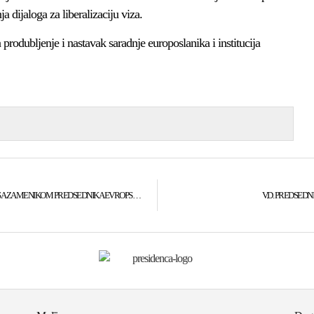
a dijaloga za liberalizaciju viza.
 produbljenje i nastavak saradnje europoslanika i institucija
V.D. PREDSEDNIKA KOSOVA, DR. JAKUP KRASNIĆI SE SASTAO SA ZAMENIKOM PREDSEDNIKA EVROPSKOG PARLAMENTA, MIGUEL ANGEL MARTINEZ MARTINEZ
V.D. PREDSEDN