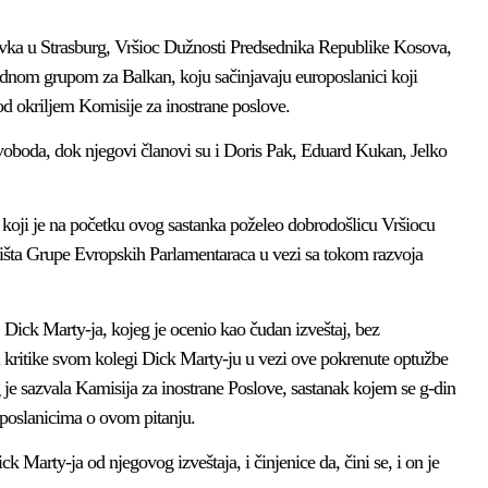
vka u Strasburg, Vršioc Dužnosti Predsednika Republike Kosova,
Radnom grupom za Balkan, koju sačinjavaju europoslanici koji
od okriljem Komisije za inostrane poslove.
voboda, dok njegovi članovi su i Doris Pak, Eduard Kukan, Jelko
 koji je na početku ovog sastanka poželeo dobrodošlicu Vršiocu
dišta Grupe Evropskih Parlamentaraca u vezi sa tokom razvoja
 Dick Marty-ja, kojeg je ocenio kao čudan izveštaj, bez
zu kritike svom kolegi Dick Marty-ju u vezi ove pokrenute optužbe
 je sazvala Kamisija za inostrane Poslove, sastanak kojem se g-din
oposlanicima o ovom pitanju.
k Marty-ja od njegovog izveštaja, i činjenice da, čini se, i on je