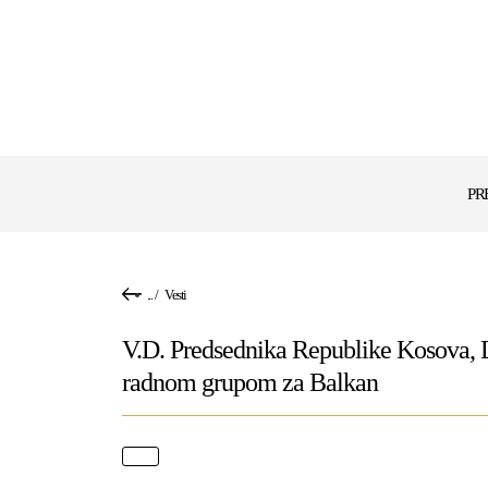
PR
...
/
Vesti
V.D. Predsednika Republike Kosova, Dr
radnom grupom za Balkan