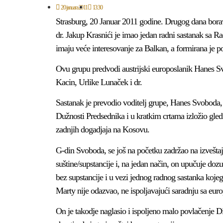
20 januara 2011
13:30
Strasburg, 20 Januar 2011 godine. Drugog dana bora
dr. Jakup Krasnići je imao jedan radni sastanak sa 
imaju veće interesovanje za Balkan, a formirana je p
Ovu grupu predvodi austrijski europoslanik Hanes S
Kacin, Urlike Lunaček i dr.
Sastanak je prevodio voditelj grupe, Hanes Svoboda,
Dužnosti Predsednika i u kratkim crtama izložio gle
zadnjih dogadjaja na Kosovu.
G-din Svoboda, se još na početku zadržao na izveštaj
suštine/supstancije i, na jedan način, on upučuje do
bez supstancije i u vezi jednog radnog sastanka kojeg
Marty nije odazvao, ne ispoljavajući saradnju sa eur
On je takodje naglasio i ispoljeno malo povlačenje Dic