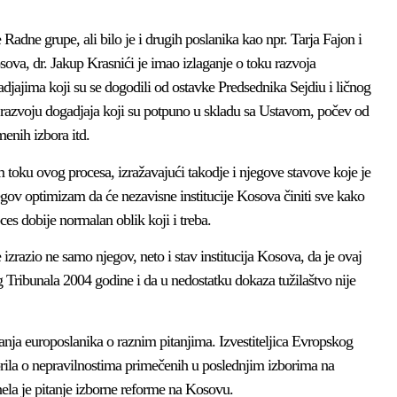
Radne grupe, ali bilo je i drugih poslanika kao npr. Tarja Fajon i
ova, dr. Jakup Krasnići je imao izlaganje o toku razvoja
jajima koji su se dogodili od ostavke Predsednika Sejdiu i ličnog
 razvoju dogadjaja koji su potpuno u skladu sa Ustavom, počev od
enih izbora itd.
toku ovog procesa, izražavajući takodje i njegove stavove koje je
 njegov optimizam da će nezavisne institucije Kosova činiti sve kako
ces dobije normalan oblik koji i treba.
izrazio ne samo njegov, neto i stav institucija Kosova, da je ovaj
 Tribunala 2004 godine i da u nedostatku dokaza tužilaštvo nije
anja europoslanika o raznim pitanjima. Izvestiteljica Evropskog
rila o nepravilnostima primečenih u poslednjim izborima na
ela je pitanje izborne reforme na Kosovu.