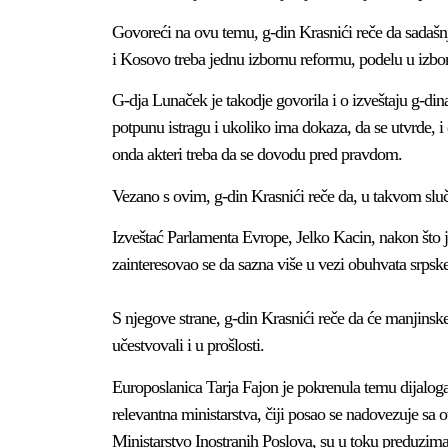
Govoreći na ovu temu, g-din Krasnići reče da sadašnji
i Kosovo treba jednu izbornu reformu, podelu u izbor
G-dja Lunaček je takodje govorila i o izveštaju g-din
potpunu istragu i ukoliko ima dokaza, da se utvrde, i 
onda akteri treba da se dovodu pred pravdom.
Vezano s ovim, g-din Krasnići reče da, u takvom sluč
Izveštać Parlamenta Evrope, Jelko Kacin, nakon što j
zainteresovao se da sazna više u vezi obuhvata srpsk
S njegove strane, g-din Krasnići reče da će manjinsk
učestvovali i u prošlosti.
Europoslanica Tarja Fajon je pokrenula temu dijaloga
relevantna ministarstva, čiji posao se nadovezuje sa
Ministarstvo Inostranih Poslova, su u toku preduzima