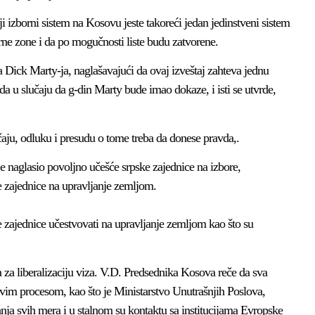
 izborni sistem na Kosovu jeste takoreći jedan jedinstveni sistem
ne zone i da po mogučnosti liste budu zatvorene.
a Dick Marty-ja, naglašavajući da ovaj izveštaj zahteva jednu
da u slučaju da g-din Marty bude imao dokaze, i isti se utvrde,
aju, odluku i presudu o tome treba da donese pravda,.
e naglasio povoljno učešće srpske zajednice na izbore,
e zajednice na upravljanje zemljom.
e zajednice učestvovati na upravljanje zemljom kao što su
 za liberalizaciju viza. V.D. Predsednika Kosova reče da sva
 ovim procesom, kao što je Ministarstvo Unutrašnjih Poslova,
nja svih mera i u stalnom su kontaktu sa institucijama Evropske