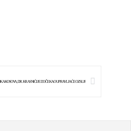
IKA KOSOVA, DR. KRASNIĆI JE DOČEKAO UPRAVLJAĆE OZSLJP