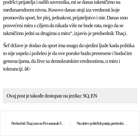
podršci prijatelja i naših saveznika, mi se danas takmičimo na
međunarodnom nivou. Kosovo danas stoji iza vrednosti koje
promovišu sport, fer plej, jednakost, prijateljstvo i mir. Danas smo
posvećeni miru s ciljem da nikada više ne bude rata, nego da se
takmičimo jedni sa drugima u miru“, izjavio je predsednik Thaçi.
Šef države je dodao da sport ima snagu da ujedini ljude kada politika
to nije uspela i poželeo je da ove poruke budu prenesene i budućim
generacijama, da žive sa demokratskim vrednostima, u miru i
toleranciji. â€‹
Ovaj post je takođe dostupan na jeziku:
SQ
EN
Predsednik Thaçi sazvao Prvi sastanak Sedmog saziva Skupštine za 24. decembar 2019. godine
Na zahtev političkih partija, predsednik Thaçi promenio datum Prvog sastanka Sedmog saziva