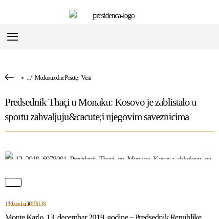
...
/
Međunarodne Posete
,
Vesti
Predsednik Thaçi u Monaku: Kosovo je zablistalo u
sportu zahvaljuju&cacute;i njegovim saveznicima
13 decembar 2019
11:18
Monte Karlo, 13. decembar 2019. godine – Predsednik Republike