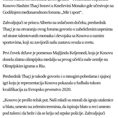
Kosovo Hashim Thaçi boravi u Kneževini Monako gde učestvuje na
Godišnjem međunarodnom forumu „Mir i sport“.
Zahvaljujući se princu Albertu na srdačnom dočeku, predsednik
Thaçi je na otvaranju ovog foruma govorio o zabeleženim uspesima
od strane talentovanih momaka i devojaka sa Kosova u raznim
sportovima, koji su zavijorili našu zastavu svuda u svetu.
Prvi čovek države je pomenuo Majljindu Keljemndi, koja je Kosovu
donela zlatnu olimpijsku medalju sa prvog učešća naše zemlje na
Olimpijskim igrama u Riu.
Predsednik Thaçi je takođe govorio i o mnogim pobedama i sjajnoj
igri koju je reprezentacija Kosova pokazala u fudbalu tokom
kvalifikacija za Evropsko prvenstvo 2020.
„Kosovo je prošlo težak put. Naši mladi su morali da igraju utakmice
u blatu, umesto na zelenim terenima, da ispiraju blato u reci umesto
pod tušem i da beže i da se kriju od srpske policije. Zahvaljujući