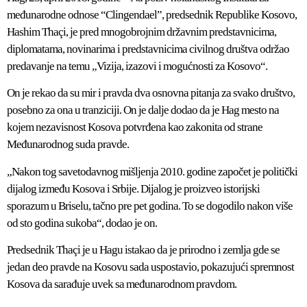
međunarodne odnose “Clingendael”, predsednik Republike Kosovo,
Hashim Thaçi, je pred mnogobrojnim državnim predstavnicima,
diplomatama, novinarima i predstavnicima civilnog društva održao
predavanje na temu „Vizija, izazovi i mogućnosti za Kosovo“.
On je rekao da su mir i pravda dva osnovna pitanja za svako društvo,
posebno za ona u tranziciji. On je dalje dodao da je Hag mesto na
kojem nezavisnost Kosova potvrđena kao zakonita od strane
Međunarodnog suda pravde.
„Nakon tog savetodavnog mišljenja 2010. godine započet je politički
dijalog između Kosova i Srbije. Dijalog je proizveo istorijski
sporazum u Briselu, tačno pre pet godina. To se dogodilo nakon više
od sto godina sukoba“, dodao je on.
Predsednik Thaçi je u Hagu istakao da je prirodno i zemlja gde se
jedan deo pravde na Kosovu sada uspostavio, pokazujući spremnost
Kosova da sarađuje uvek sa međunarodnom pravdom.