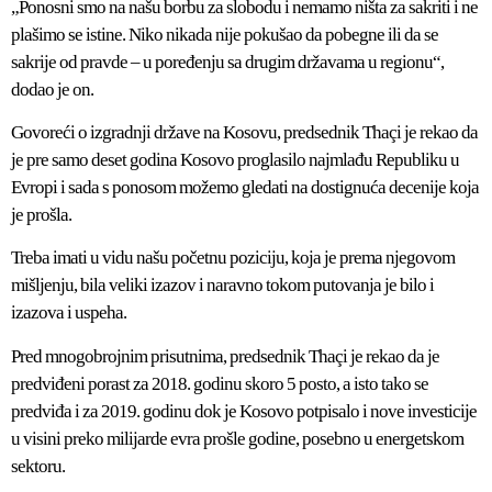
„Ponosni smo na našu borbu za slobodu i nemamo ništa za sakriti i ne
plašimo se istine. Niko nikada nije pokušao da pobegne ili da se
sakrije od pravde – u poređenju sa drugim državama u regionu“,
dodao je on.
Govoreći o izgradnji države na Kosovu, predsednik Thaçi je rekao da
je pre samo deset godina Kosovo proglasilo najmlađu Republiku u
Evropi i sada s ponosom možemo gledati na dostignuća decenije koja
je prošla.
Treba imati u vidu našu početnu poziciju, koja je prema njegovom
mišljenju, bila veliki izazov i naravno tokom putovanja je bilo i
izazova i uspeha.
Pred mnogobrojnim prisutnima, predsednik Thaçi je rekao da je
predviđeni porast za 2018. godinu skoro 5 posto, a isto tako se
predviđa i za 2019. godinu dok je Kosovo potpisalo i nove investicije
u visini preko milijarde evra prošle godine, posebno u energetskom
sektoru.