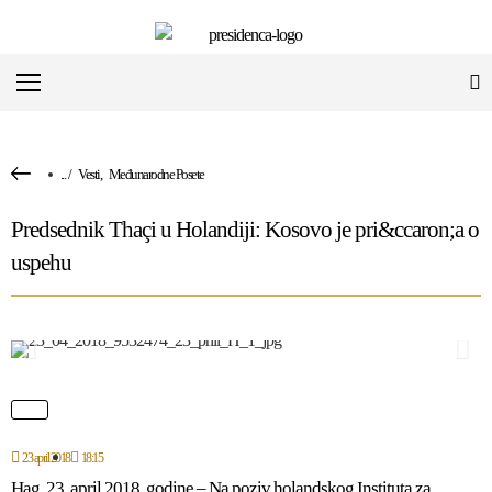
...
/
Vesti
,
Međunarodne Posete
Predsednik Thaçi u Holandiji: Kosovo je pri&ccaron;a o
uspehu
23 april 2018
18:15
Hag, 23, april 2018. godine – Na poziv holandskog Instituta za