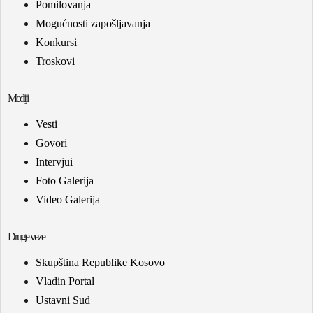
Pomilovanja
Mogućnosti zapošljavanja
Konkursi
Troskovi
Mediji
Vesti
Govori
Intervjui
Foto Galerija
Video Galerija
Druge veze
Skupština Republike Kosovo
Vladin Portal
Ustavni Sud