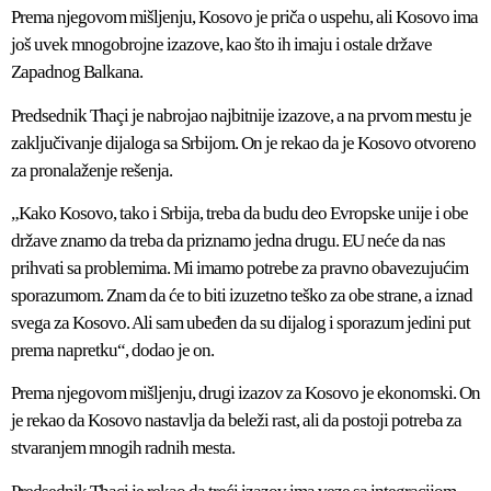
Prema njegovom mišljenju, Kosovo je priča o uspehu, ali Kosovo ima
još uvek mnogobrojne izazove, kao što ih imaju i ostale države
Zapadnog Balkana.
Predsednik Thaçi je nabrojao najbitnije izazove, a na prvom mestu je
zaključivanje dijaloga sa Srbijom. On je rekao da je Kosovo otvoreno
za pronalaženje rešenja.
„Kako Kosovo, tako i Srbija, treba da budu deo Evropske unije i obe
države znamo da treba da priznamo jedna drugu. EU neće da nas
prihvati sa problemima. Mi imamo potrebe za pravno obavezujućim
sporazumom. Znam da će to biti izuzetno teško za obe strane, a iznad
svega za Kosovo. Ali sam ubeđen da su dijalog i sporazum jedini put
prema napretku“, dodao je on.
Prema njegovom mišljenju, drugi izazov za Kosovo je ekonomski. On
je rekao da Kosovo nastavlja da beleži rast, ali da postoji potreba za
stvaranjem mnogih radnih mesta.