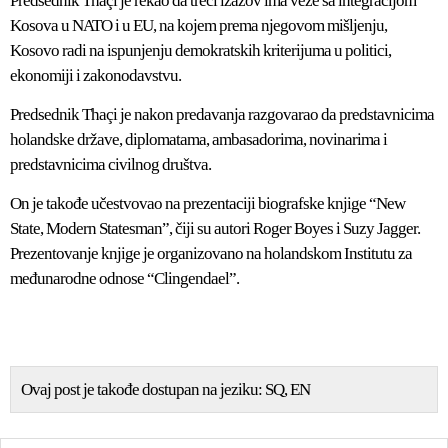
Predsednik Thaçi je rekao da treći izazov ima veze sa integracijom
Kosova u NATO i u EU, na kojem prema njegovom mišljenju,
Kosovo radi na ispunjenju demokratskih kriterijuma u politici,
ekonomiji i zakonodavstvu.
Predsednik Thaçi je nakon predavanja razgovarao da predstavnicima
holandske države, diplomatama, ambasadorima, novinarima i
predstavnicima civilnog društva.
On je takođe učestvovao na prezentaciji biografske knjige “New
State, Modern Statesman”, čiji su autori Roger Boyes i Suzy Jagger.
Prezentovanje knjige je organizovano na holandskom Institutu za
međunarodne odnose “Clingendael”.
Ovaj post je takođe dostupan na jeziku:
SQ
EN