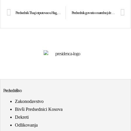
Predsednik Thaçi otputovao u Hag, održaće predavanje na Institutu “Clingendael”
Predsednik govorio o narednoj deceniji Kosova, zatražio političko jedinstvo
Predsedništvo
Zakonodavstvo
Bivši Predsednici Kosova
Dekreti
Odlikovanja