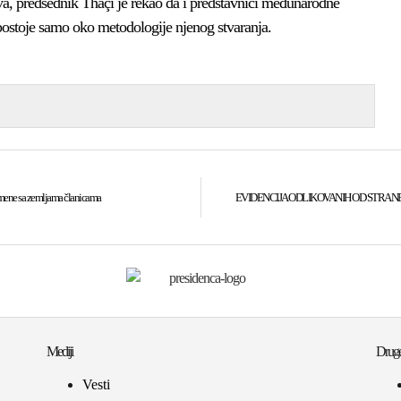
va, predsednik Thaçi je rekao da i predstavnici međunarodne
 postoje samo oko metodologije njenog stvaranja.
zmene sa zemljama članicama
EVIDENCIJA ODLIKOVANIH OD STRANE PRE
Mediji
Druge
Vesti