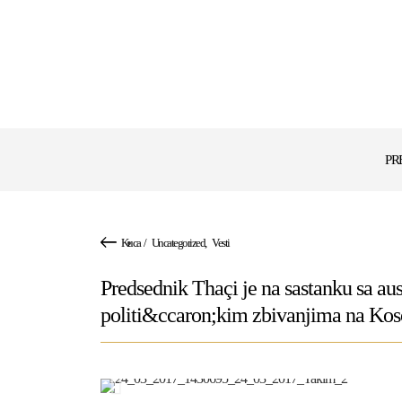
PR
Kuca
/
Uncategorized
,
Vesti
Predsednik Thaçi je na sastanku sa a
politi&ccaron;kim zbivanjima na Kos