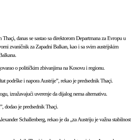
m Thaçi, danas se sastao sa direktorom Departmana za Evropu u
vorni zvaničnik za Zapadni Balkan, kao i sa svim austrijskim
Balkana.
govarao o političkim zbivanjima na Kosovu i regionu.
at podrške i napora Austrije”, rekao je predsednik Thaçi.
ogu, izražavajući uverenje da dijalog nema alternativu.
, dodao je predsednik Thaçi.
Alexander Schallenberg, rekao je da „za Austriju je važna stabilnost