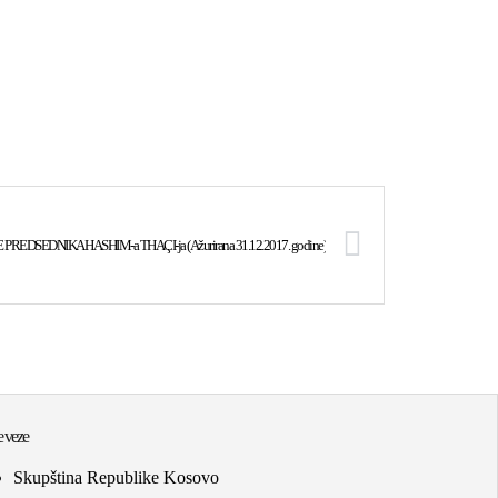
DSEDNIKA HASHIM-a THAÇI-ja (Ažurirana 31.12.2017. godine)
 veze
Skupština Republike Kosovo