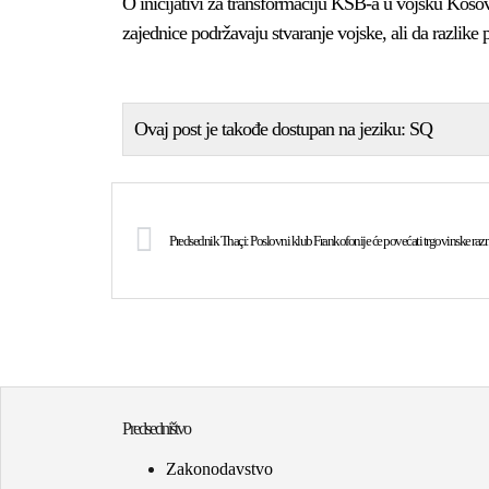
O inicijativi za transformaciju KSB-a u vojsku Koso
zajednice podržavaju stvaranje vojske, ali da razlike
Ovaj post je takođe dostupan na jeziku:
SQ
Predsednik Thaçi: Poslovni klub Frankofonije će povećati trgovinske ra
Predsedništvo
Zakonodavstvo