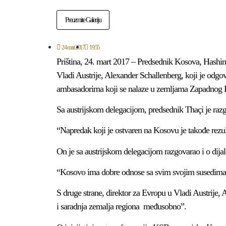
Preuzmite Galeriju
24 mart 2017
19:55
Priština, 24. mart 2017 – Predsednik Kosova, Hashi
Vladi Austrije, Alexander Schallenberg, koji je odgo
ambasadorima koji se nalaze u zemljama Zapadnog 
Sa austrijskom delegacijom, predsednik Thaçi je raz
“Napredak koji je ostvaren na Kosovu je takođe rezult
On je sa austrijskom delegacijom razgovarao i o dijal
“Kosovo ima dobre odnose sa svim svojim susedima”
S druge strane, direktor za Evropu u Vladi Austrije, 
i saradnja zemalja regiona međusobno”.