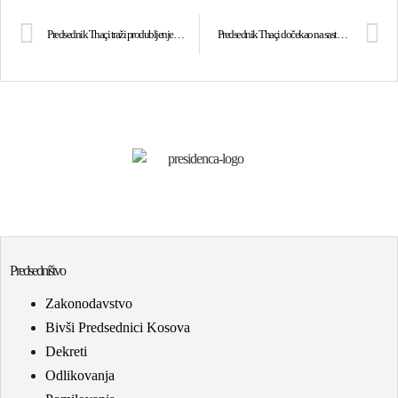
Predsednik Thaçi traži produbljenje saradnje sa Parlamentom Latinske Amerike
Predsednik Thaçi dočekao na sastanku ambasadorku Turske, izrazio joj je saučešće zbog žrtava terorističkih napada
Predsedništvo
Zakonodavstvo
Bivši Predsednici Kosova
Dekreti
Odlikovanja