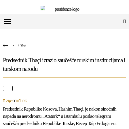
...
/
Vesti
Predsednik Thaçi izrazio saučešće turskim institucijama i
turskom narodu
29 juna 2016
10:22
Predsednik Republike Kosova, Hashim Thaçi, je nakon sinoćnih
napada na aerodromu „Ataturk“ u Istambulu poslao telegram
saučešća predsedniku Republike Turske, Recep Taip Erdogan-u.