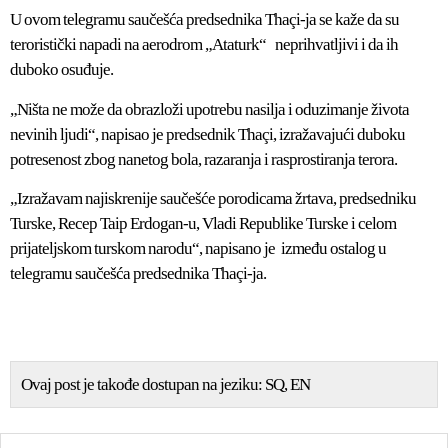
U ovom telegramu saučešća predsednika Thaçi-ja se kaže da su
teroristički napadi na aerodrom „Ataturk“ neprihvatljivi i da ih
duboko osuđuje.
„Ništa ne može da obrazloži upotrebu nasilja i oduzimanje života
nevinih ljudi“, napisao je predsednik Thaçi, izražavajući duboku
potresenost zbog nanetog bola, razaranja i rasprostiranja terora.
„Izražavam najiskrenije saučešće porodicama žrtava, predsedniku
Turske, Recep Taip Erdogan-u, Vladi Republike Turske i celom
prijateljskom turskom narodu“, napisano je između ostalog u
telegramu saučešća predsednika Thaçi-ja.
Ovaj post je takođe dostupan na jeziku:
SQ
EN