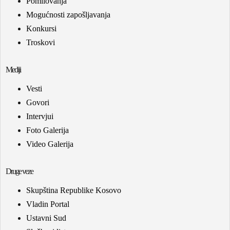
Pomilovanja
Mogućnosti zapošljavanja
Konkursi
Troskovi
Mediji
Vesti
Govori
Intervjui
Foto Galerija
Video Galerija
Druge veze
Skupština Republike Kosovo
Vladin Portal
Ustavni Sud