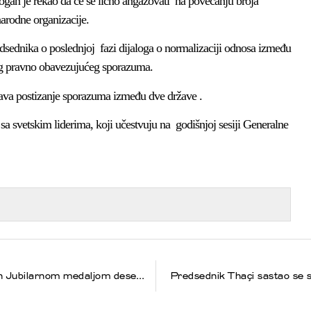
ogan je rekao da će se lično angažovati na povećanju broja
arodne organizacije.
dsednika o poslednjoj fazi dijaloga o normalizaciji odnosa između
og pravno obavezujućeg sporazuma.
ava postizanje sporazuma između dve države .
a svetskim liderima, koji učestvuju na godišnjoj sesiji Generalne
Predsednik Thaçi odlikovao porodicu Bush Jubilarnom medaljom desetogodišnjice nezavisnosti