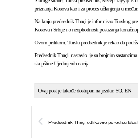
S druge strane, Turski predsednik, Recep Tayyip Erd
priznanja Kosova kao i za proces učlanjenja u međun
Na kraju predsednik Thaçi je informisao Turskog pre
Kosova i Srbije i o neophodnosti postizanja konačn
Ovom prilikom, Turski predsednik je rekao da podrž
Predsednik Thaçi nastavio je sa brojnim sastancima s
skupštine Ujedinjenih nacija.
Ovaj post je takođe dostupan na jeziku:
SQ
EN