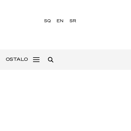
SQ
EN
SR
OSTALO