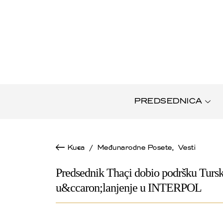
PREDSEDNICA
Kuca
/
Međunarodne Posete
,
Vesti
Predsednik Thaçi dobio podršku Tursk
u&ccaron;lanjenje u INTERPOL