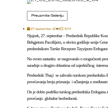
Preuzmite Galeriju
27 septembar 2018
10:11
Njujork, 27. septembar – Predsednik Republike Kos
Behgjetom Pacollijem, u okviru godišnje sesije Gener
predsednikom Turske Recepom Tayyipom Erdogan
Na ovom sastanku se razgovaralo o mogućnosti produ
saradnje u drugim oblastima od zajedničkog interesa
Predsednik Thaçi se zahvalio turskom predsedniku 
povećavanja broja priznanja i učlanjenja u međunaro
On je dobio podršku turskog predsednika Erdogana
povećanju globalne bezbednosti.