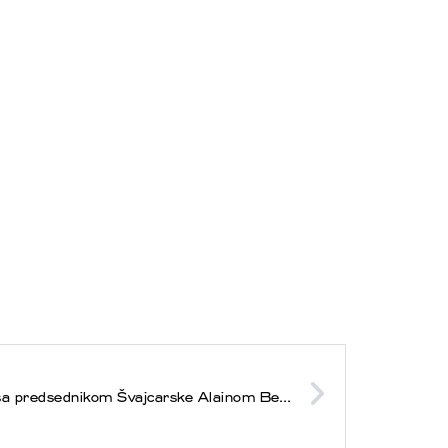
Predsednik Thaçi sastao se sa predsednikom Švajcarske Alainom Bersetom