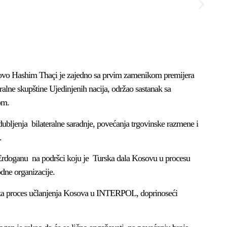
ovo Hashim Thaçi je zajedno sa prvim zamenikom premijera
alne skupštine Ujedinjenih nacija, održao sastanak sa
om.
bljenja bilateralne saradnje, povećanja trgovinske razmene i
.
Erdoganu na podršci koju je Turska dala Kosovu u procesu
dne organizacije.
 za proces učlanjenja Kosova u INTERPOL, doprinoseći