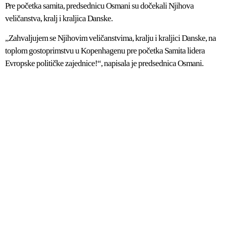
Pre početka samita, predsednicu Osmani su dočekali Njihova
veličanstva, kralj i kraljica Danske.
„Zahvaljujem se Njihovim veličanstvima, kralju i kraljici Danske, na
toplom gostoprimstvu u Kopenhagenu pre početka Samita lidera
Evropske političke zajednice!“, napisala je predsednica Osmani.