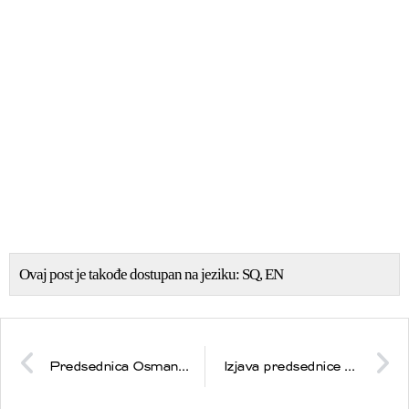
Ovaj post je takođe dostupan na jeziku:
SQ
EN
Predsednica Osmani: Studentski protesti 1997. godine bili su vesnik slobode
Izjava predsednice Osmani međunarodnim medijima pre ulaska na Samit lidera Evropske političke zajednice u Kopenhagenu