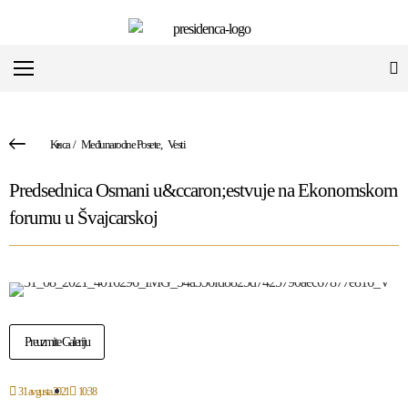
Kuca
/
Međunarodne Posete
,
Vesti
Predsednica Osmani u&ccaron;estvuje na Ekonomskom
forumu u Švajcarskoj
Preuzmite Galeriju
31 avgusta 2021
10:38