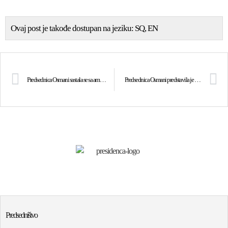
Ovaj post je takođe dostupan na jeziku:
SQ
EN
Predsednica Osmani sastala se sa ambasadorom Norveške Jensom Erikom Grøndahlom
Predsednica Osmani predstavila je privredni potencijal Republike Kosovo na Ekonomskom forumu Švajcarske
Predsedništvo