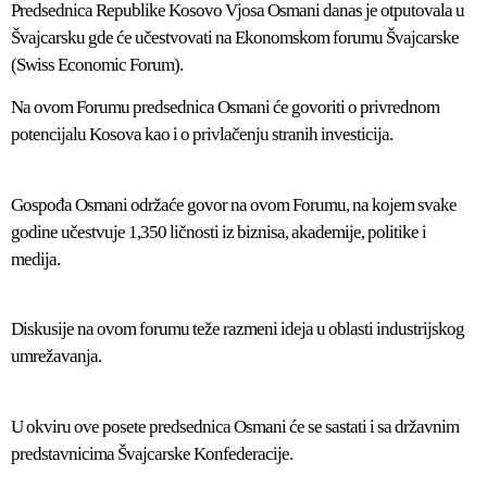
Predsednica Republike Kosovo Vjosa Osmani danas je otputovala u
Švajcarsku gde će učestvovati na Ekonomskom forumu Švajcarske
(Swiss Economic Forum).
Na ovom Forumu predsednica Osmani će govoriti o privrednom
potencijalu Kosova kao i o privlačenju stranih investicija.
Gospođa Osmani održaće govor na ovom Forumu, na kojem svake
godine učestvuje 1,350 ličnosti iz biznisa, akademije, politike i
medija.
Diskusije na ovom forumu teže razmeni ideja u oblasti industrijskog
umrežavanja.
U okviru ove posete predsednica Osmani će se sastati i sa državnim
predstavnicima Švajcarske Konfederacije.