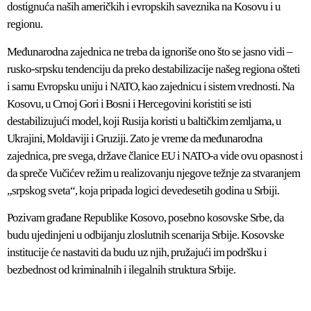
dostignuća naših američkih i evropskih saveznika na Kosovu i u
regionu.
Međunarodna zajednica ne treba da ignoriše ono što se jasno vidi –
rusko-srpsku tendenciju da preko destabilizacije našeg regiona ošteti
i samu Evropsku uniju i NATO, kao zajednicu i sistem vrednosti. Na
Kosovu, u Crnoj Gori i Bosni i Hercegovini koristiti se isti
destabilizujući model, koji Rusija koristi u baltičkim zemljama, u
Ukrajini, Moldaviji i Gruziji. Zato je vreme da međunarodna
zajednica, pre svega, države članice EU i NATO-a vide ovu opasnost i
da spreče Vučićev režim u realizovanju njegove težnje za stvaranjem
„srpskog sveta“, koja pripada logici devedesetih godina u Srbiji.
Pozivam građane Republike Kosovo, posebno kosovske Srbe, da
budu ujedinjeni u odbijanju zloslutnih scenarija Srbije. Kosovske
institucije će nastaviti da budu uz njih, pružajući im podršku i
bezbednost od kriminalnih i ilegalnih struktura Srbije.