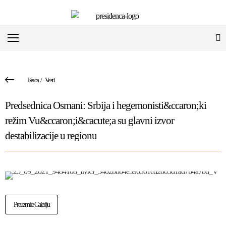
Kuca
/
Vesti
Predsednica Osmani: Srbija i hegemonisti&ccaron;ki
režim Vu&ccaron;i&cacute;a su glavni izvor
destabilizacije u regionu
Preuzmite Galeriju