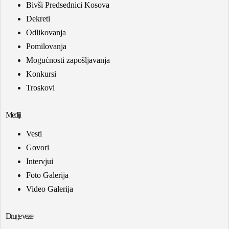
Bivši Predsednici Kosova
Dekreti
Odlikovanja
Pomilovanja
Mogućnosti zapošljavanja
Konkursi
Troskovi
Mediji
Vesti
Govori
Intervjui
Foto Galerija
Video Galerija
Druge veze