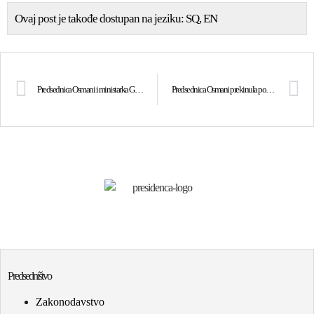
Ovaj post je takođe dostupan na jeziku:
SQ
EN
Predsednica Osmani i ministarka Gërvalla su se sastale sa premijerom Belizea Johnom Briceñom
Predsednica Osmani prekinula posetu Njujorku zbog događaja na severu
Predsedništvo
Zakonodavstvo