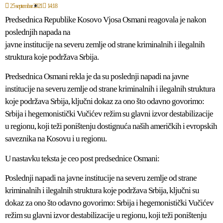
25 septembar 2021
14:18
Predsednica Republike Kosovo Vjosa Osmani reagovala je nakon
poslednjih napada na
javne institucije na severu zemlje od strane kriminalnih i ilegalnih
struktura koje podržava Srbija.
Predsednica Osmani rekla je da su poslednji napadi na javne
institucije na severu zemlje od strane kriminalnih i ilegalnih struktura
koje podržava Srbija, ključni dokaz za ono što odavno govorimo:
Srbija i hegemonistički Vučićev režim su glavni izvor destabilizacije
u regionu, koji teži poništenju dostignuća naših američkih i evropskih
saveznika na Kosovu i u regionu.
U nastavku teksta je ceo post predsednice Osmani:
Poslednji napadi na javne institucije na severu zemlje od strane
kriminalnih i ilegalnih struktura koje podržava Srbija, ključni su
dokaz za ono što odavno govorimo: Srbija i hegemonistički Vučićev
režim su glavni izvor destabilizacije u regionu, koji teži poništenju