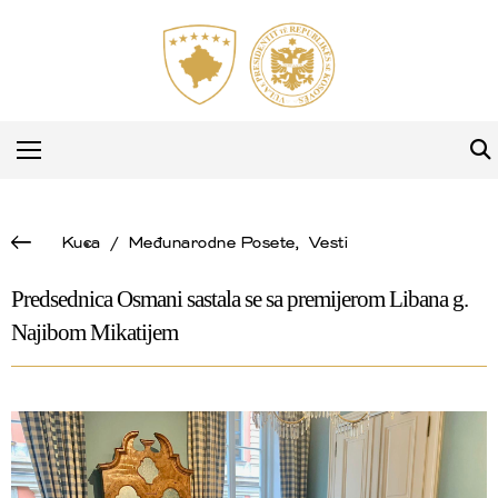
Kuca
/
Međunarodne Posete
,
Vesti
Predsednica Osmani sastala se sa premijerom Libana g.
Najibom Mikatijem