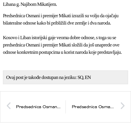
Libana g. Najibom Mikatijem.
Predsednica Osmani i premijer Mikati izrazili su volju da ojačaju
bilateralne odnose kako bi približili dve zemlje i dva naroda.
Kosovo i Liban istorijski gaje veoma dobre odnose, s toga su se
predsednica Osmani i premijer Mikati složili da još unaprede ove
odnose konkretnim postupcima u korist naroda koje predstavljaju.
Ovaj post je takođe dostupan na jeziku:
SQ
EN
Predsednica Osmani primila je telegram čestitke povodom 14. godišnjice nezavisnosti Kosova od predsednika Skupštine opštine Ulcinj i predsednika stranke Nove demokratske snage Genca Nimanbegua
Predsednica Osmani primila telegrame čestitke od predsednika Litvanije, Makedonije, Singapura i Međunarodne organizacije Frankofonije