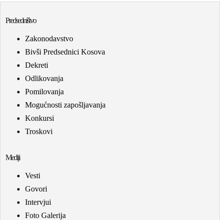
Predsedništvo
Zakonodavstvo
Bivši Predsednici Kosova
Dekreti
Odlikovanja
Pomilovanja
Mogućnosti zapošljavanja
Konkursi
Troskovi
Mediji
Vesti
Govori
Intervjui
Foto Galerija