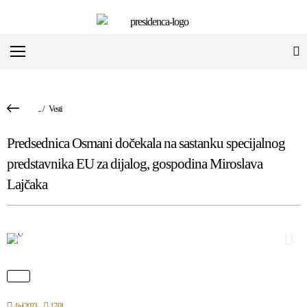
...
/
Vesti
Predsednica Osmani dočekala na sastanku specijalnog
predstavnika EU za dijalog, gospodina Miroslava
Lajčaka
4 jul 2023
17:01