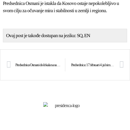
Predsednica Osmani je istakla da Kosovo ostaje nepokolebljivo u
svom cilju za očuvanje mira i stabilnosti u zemlji i regionu.
Ovaj post je takođe dostupan na jeziku:
SQ
EN
Predsednica Osmani dočekala na sastanku premijera Holandije Marka Ruttea i premijera Luksemburga Xaviera Bettela
Predsednica: 17. februar i 4. jul simbolizuju isto: SLOBODU