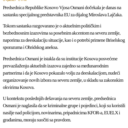
Predsednica Republike Kosovo Vjosa Osmani dočekala je danas na
sastanku specijalnog predstavnika EU za dijalog Miroslava Lajčaka.
Tokom sastanka razgovarano je o aktuelnim političkim i
bezbednosnim izazovima sa posebnim akcentom na severu zemlje,
naporima za deeskalaciju situacije, kao i o potrebi primene Briselskog
sporazuma i Ohridskog aneksa.
Predsednica Osmani je istakla da su institucije Kosova posvećene
prevazilaženju aktuelnih izazova zajedno sa međunarodnim
partnerima i da je Kosovo pokazalo volju za deeskalacijom, nudeći
organizovanje novih izbora na severu zemlje, u skladu sa zakonskim
okvirima Kosova.
U kontekstu poslednjih dešavanja na severu zemlje, predsednica
Osmani je naglasila da se kriminalne grupe i pojedinci, koji su koristili
nasilje nad policijom, novinarima, pripadnicima KFOR-a, EUELX i
građanima, moraju suočiti sa pravdom.