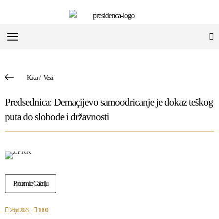
Kuca
/
Vesti
Predsednica: Demaçijevo samoodricanje je dokaz teškog
puta do slobode i državnosti
Preuzmite Galeriju
26 jul 2023
10:00