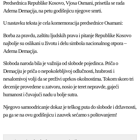
Predsednica Republike Kosovo, Vjosa Osmani, prisetila se rada
Adema Demaçija, na petu godišnjicu njegove smrti.
U nastavku teksta je cela komemoracija predsednice Osamani:
Borba za pravdu, zaštitu ljudskih prava i pitanje Republike Kosovo
najbolje su oslikani u životu i delu simbola nacionalnog otpora –
Adema Demaçija.
Sloboda naroda bila je važnija od slobode pojedinca. Priča o
Demaçiju je priča o nepokolebljivoj odlučnosti, hrabrosti i
nesalomivoj volji da se preživi uprkos okolnostima. Tokom skoro tri
decenije provedene u zatvoru, nosio je teret nepravde, gajeći
humanost i čuvajući nadu u bolje sutra.
Njegovo samoodricanje dokaz je teškog puta do slobode i državnosti,
pa ga se na ovu godišnjicu i zauvek sećamo s poštovanjem!