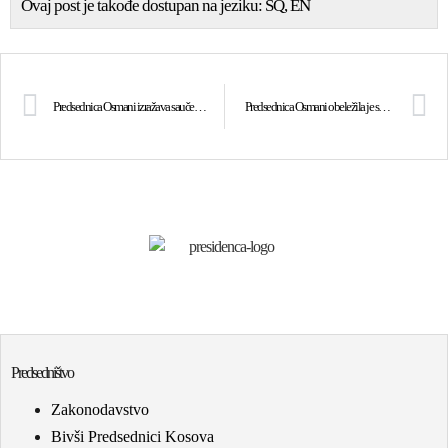
Ovaj post je takođe dostupan na jeziku:
SQ
EN
Predsednica Osmani izražava saučešće zbog smrti novinara, profesora i dramskog pisca Haqifa Mulliqija
Predsednica Osmani obeležila je spomen na policajca Envera Zymberija: Kosovska policija je nepokolebljivi branilac granica naše zemlje od konstantne agresije Srbije
Predsedništvo
Zakonodavstvo
Bivši Predsednici Kosova