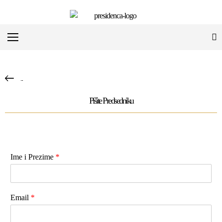
...
Pišite Predsedniku
Ime i Prezime
*
Email
*