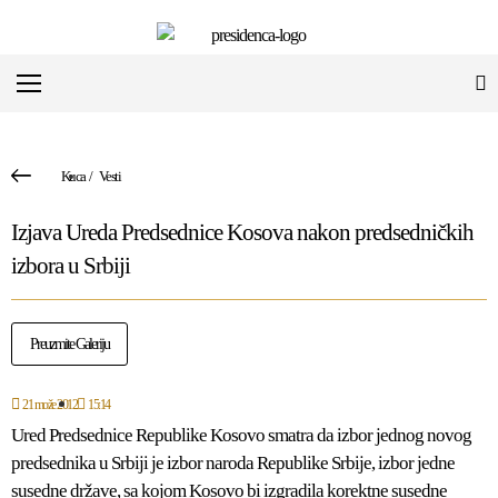
Kuca
/
Vesti
Izjava Ureda Predsednice Kosova nakon predsedničkih
izbora u Srbiji
Preuzmite Galeriju
21 može 2012
15:14
Ured Predsednice Republike Kosovo smatra da izbor jednog novog
predsednika u Srbiji je izbor naroda Republike Srbije, izbor jedne
susedne države, sa kojom Kosovo bi izgradila korektne susedne