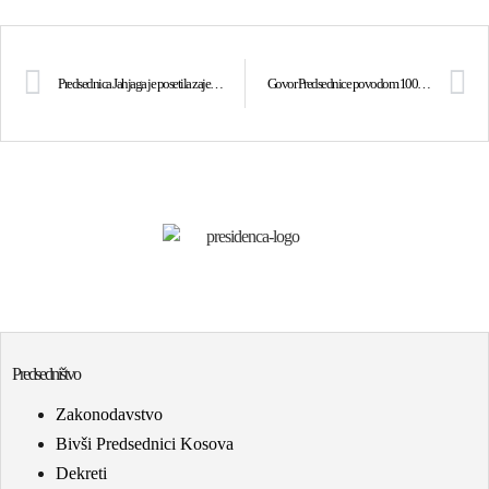
Predsednica Jahjaga je posetila zajednicu Hrvata u Janjevo
Govor Predsednice povodom 100-obljetnice Skupštine Junika
Predsedništvo
Zakonodavstvo
Bivši Predsednici Kosova
Dekreti