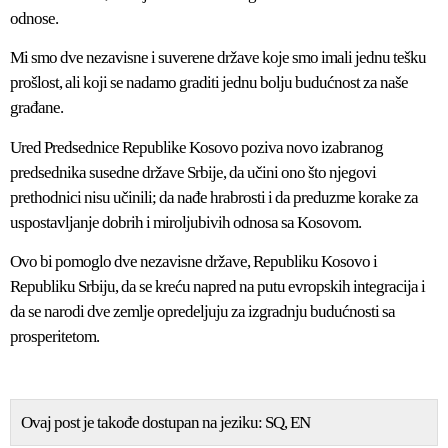
odnose.
Mi smo dve nezavisne i suverene države koje smo imali jednu tešku
prošlost, ali koji se nadamo graditi jednu bolju budućnost za naše
građane.
Ured Predsednice Republike Kosovo poziva novo izabranog
predsednika susedne države Srbije, da učini ono što njegovi
prethodnici nisu učinili; da nađe hrabrosti i da preduzme korake za
uspostavljanje dobrih i miroljubivih odnosa sa Kosovom.
Ovo bi pomoglo dve nezavisne države, Republiku Kosovo i
Republiku Srbiju, da se kreću napred na putu evropskih integracija i
da se narodi dve zemlje opredeljuju za izgradnju budućnosti sa
prosperitetom.
Ovaj post je takođe dostupan na jeziku:
SQ
EN