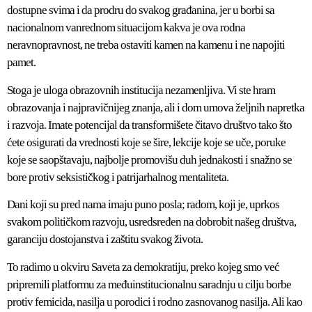
dostupne svima i da prodru do svakog građanina, jer u borbi sa
nacionalnom vanrednom situacijom kakva je ova rodna
neravnopravnost, ne treba ostaviti kamen na kamenu i ne napojiti
pamet.
Stoga je uloga obrazovnih institucija nezamenljiva. Vi ste hram
obrazovanja i najpravičnijeg znanja, ali i dom umova željnih napretka
i razvoja. Imate potencijal da transformišete čitavo društvo tako što
ćete osigurati da vrednosti koje se šire, lekcije koje se uče, poruke
koje se saopštavaju, najbolje promovišu duh jednakosti i snažno se
bore protiv seksističkog i patrijarhalnog mentaliteta.
Dani koji su pred nama imaju puno posla; radom, koji je, uprkos
svakom političkom razvoju, usredsređen na dobrobit našeg društva,
garanciju dostojanstva i zaštitu svakog života.
To radimo u okviru Saveta za demokratiju, preko kojeg smo već
pripremili platformu za međuinstitucionalnu saradnju u cilju borbe
protiv femicida, nasilja u porodici i rodno zasnovanog nasilja. Ali kao