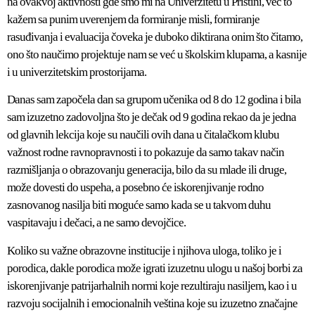
na ovakvoj aktivnosti gde smo mi na Univerzitetu u Prištini, već to
kažem sa punim uverenjem da formiranje misli, formiranje
rasuđivanja i evaluacija čoveka je duboko diktirana onim što čitamo,
ono što naučimo projektuje nam se već u školskim klupama, a kasnije
i u univerzitetskim prostorijama.
Danas sam započela dan sa grupom učenika od 8 do 12 godina i bila
sam izuzetno zadovoljna što je dečak od 9 godina rekao da je jedna
od glavnih lekcija koje su naučili ovih dana u čitalačkom klubu
važnost rodne ravnopravnosti i to pokazuje da samo takav način
razmišljanja o obrazovanju generacija, bilo da su mlade ili druge,
može dovesti do uspeha, a posebno će iskorenjivanje rodno
zasnovanog nasilja biti moguće samo kada se u takvom duhu
vaspitavaju i dečaci, a ne samo devojčice.
Koliko su važne obrazovne institucije i njihova uloga, toliko je i
porodica, dakle porodica može igrati izuzetnu ulogu u našoj borbi za
iskorenjivanje patrijarhalnih normi koje rezultiraju nasiljem, kao i u
razvoju socijalnih i emocionalnih veština koje su izuzetno značajne