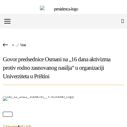
...
/
Vesti
Govor predsednice Osmani na „16 dana aktivizma
protiv rodno zasnovanog nasilja“ u organizaciji
Univerziteta u Prištini
8 decembar 2022
15:40