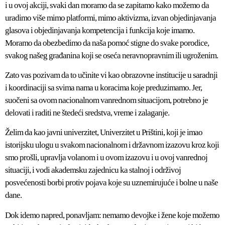
i u ovoj akciji, svaki dan moramo da se zapitamo kako možemo da
uradimo više mimo platformi, mimo aktivizma, izvan objedinjavanja
glasova i objedinjavanja kompetencija i funkcija koje imamo.
Moramo da obezbedimo da naša pomoć stigne do svake porodice,
svakog našeg građanina koji se oseća neravnopravnim ili ugroženim.
Zato vas pozivam da to učinite vi kao obrazovne institucije u saradnji
i koordinaciji sa svima nama u koracima koje preduzimamo. Jer,
suočeni sa ovom nacionalnom vanrednom situacijom, potrebno je
delovati i raditi ne štedeći sredstva, vreme i zalaganje.
Želim da kao javni univerzitet, Univerzitet u Prištini, koji je imao
istorijsku ulogu u svakom nacionalnom i državnom izazovu kroz koji
smo prošli, upravlja volanom i u ovom izazovu i u ovoj vanrednoj
situaciji, i vodi akademsku zajednicu ka stalnoj i održivoj
posvećenosti borbi protiv pojava koje su uznemirujuće i bolne u naše
dane.
Dok idemo napred, ponavljam: nemamo devojke i žene koje možemo