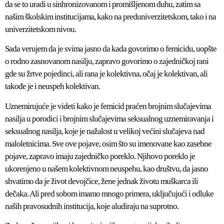
da se to uradi u sinhronizovanom i promišljenom duhu, zatim sa
našim školskim institucijama, kako na preduniverzitetskom, tako i na
univerzitetskom nivou.
Sada verujem da je svima jasno da kada govorimo o femicidu, uopšte
o rodno zasnovanom nasilju, zapravo govorimo o zajedničkoj rani
gde su žrtve pojedinci, ali rana je kolektivna, očaj je kolektivan, ali
takođe je i neuspeh kolektivan.
Uznemirujuće je videti kako je femicid praćen brojnim slučajevima
nasilja u porodici i brojnim slučajevima seksualnog uznemiravanja i
seksualnog nasilja, koje je nažalost u velikoj većini slučajeva nad
maloletnicima. Sve ove pojave, osim što su imenovane kao zasebne
pojave, zapravo imaju zajedničko poreklo. Njihovo poreklo je
ukorenjeno u našem kolektivnom neuspehu, kao društvu, da jasno
shvatimo da je život devojčice, žene jednak životu muškarca ili
dečaka. Ali pred sobom imamo mnogo primera, uključujući i odluke
naših pravosudnih institucija, koje aludiraju na suprotno.