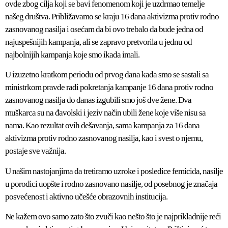
ovde zbog cilja koji se bavi fenomenom koji je uzdrmao temelje
našeg društva. Približavamo se kraju 16 dana aktivizma protiv rodno
zasnovanog nasilja i osećam da bi ovo trebalo da bude jedna od
najuspešnijih kampanja, ali se zapravo pretvorila u jednu od
najbolnijih kampanja koje smo ikada imali.
U izuzetno kratkom periodu od prvog dana kada smo se sastali sa
ministrkom pravde radi pokretanja kampanje 16 dana protiv rodno
zasnovanog nasilja do danas izgubili smo još dve žene. Dva
muškarca su na đavolski i jeziv način ubili žene koje više nisu sa
nama. Kao rezultat ovih dešavanja, sama kampanja za 16 dana
aktivizma protiv rodno zasnovanog nasilja, kao i svest o njemu,
postaje sve važnija.
U našim nastojanjima da tretiramo uzroke i posledice femicida, nasilje
u porodici uopšte i rodno zasnovano nasilje, od posebnog je značaja
posvećenost i aktivno učešće obrazovnih institucija.
Ne kažem ovo samo zato što zvuči kao nešto što je najprikladnije reći