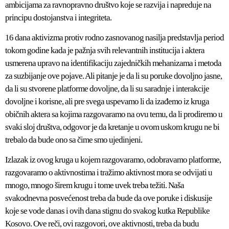
ambicijama za ravnopravno društvo koje se razvija i napreduje na
principu dostojanstva i integriteta.
16 dana aktivizma protiv rodno zasnovanog nasilja predstavlja period
tokom godine kada je pažnja svih relevantnih institucija i aktera
usmerena upravo na identifikaciju zajedničkih mehanizama i metoda
za suzbijanje ove pojave. Ali pitanje je da li su poruke dovoljno jasne,
da li su stvorene platforme dovoljne, da li su saradnje i interakcije
dovoljne i korisne, ali pre svega uspevamo li da izađemo iz kruga
običnih aktera sa kojima razgovaramo na ovu temu, da li prodiremo u
svaki sloj društva, odgovor je da kretanje u ovom uskom krugu ne bi
trebalo da bude ono sa čime smo ujedinjeni.
Izlazak iz ovog kruga u kojem razgovaramo, odobravamo platforme,
razgovaramo o aktivnostima i tražimo aktivnost mora se odvijati u
mnogo, mnogo širem krugu i tome uvek treba težiti. Naša
svakodnevna posvećenost treba da bude da ove poruke i diskusije
koje se vode danas i ovih dana stignu do svakog kutka Republike
Kosovo. Ove reči, ovi razgovori, ove aktivnosti, treba da budu