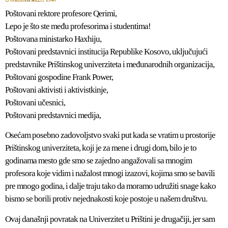
Poštovani rektore profesore Qerimi,
Lepo je što ste među profesorima i studentima!
Poštovana ministarko Haxhiju,
Poštovani predstavnici institucija Republike Kosovo, uključujući
predstavnike Prištinskog univerziteta i međunarodnih organizacija,
Poštovani gospodine Frank Power,
Poštovani aktivisti i aktivistkinje,
Poštovani učesnici,
Poštovani predstavnici medija,
Osećam posebno zadovoljstvo svaki put kada se vratim u prostorije
Prištinskog univerziteta, koji je za mene i drugi dom, bilo je to
godinama mesto gde smo se zajedno angažovali sa mnogim
profesora koje vidim i nažalost mnogi izazovi, kojima smo se bavili
pre mnogo godina, i dalje traju tako da moramo udružiti snage kako
bismo se borili protiv nejednakosti koje postoje u našem društvu.
Ovaj današnji povratak na Univerzitet u Prištini je drugačiji, jer sam