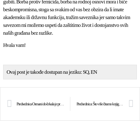
gubiti. Borba protiv femicida, borba na rodnoj osnovi mora i biće
beskompromisna, stoga sa svakim od vas bez obzira da li imate
akademsku ili državnu funkciju, tražim saveznika jer samo takvim
savezom mi možemo uspeti da zaštitimo život i dostojanstvo svih
naših građana bez razlike.
Hvala vam!
Ovaj post je takođe dostupan na jeziku:
SQ
EN
Predsednica Osmani dočekala je predsednika Papinske akademije za život monsinjora Paglia
Predsednica: Što više čitamo knjige, svetlija je budućnost za našu decu i našu zemlju