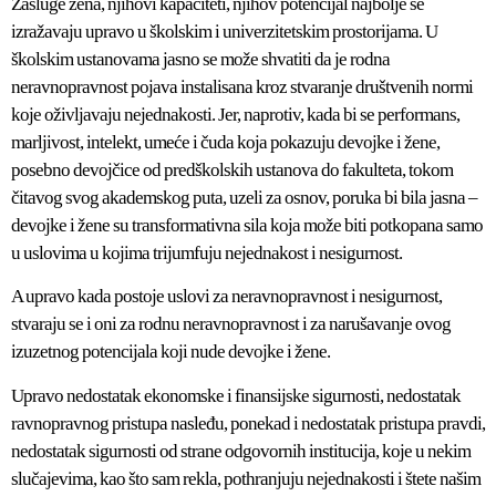
Zasluge žena, njihovi kapaciteti, njihov potencijal najbolje se
izražavaju upravo u školskim i univerzitetskim prostorijama. U
školskim ustanovama jasno se može shvatiti da je rodna
neravnopravnost pojava instalisana kroz stvaranje društvenih normi
koje oživljavaju nejednakosti. Jer, naprotiv, kada bi se performans,
marljivost, intelekt, umeće i čuda koja pokazuju devojke i žene,
posebno devojčice od predškolskih ustanova do fakulteta, tokom
čitavog svog akademskog puta, uzeli za osnov, poruka bi bila jasna –
devojke i žene su transformativna sila koja može biti potkopana samo
u uslovima u kojima trijumfuju nejednakost i nesigurnost.
A upravo kada postoje uslovi za neravnopravnost i nesigurnost,
stvaraju se i oni za rodnu neravnopravnost i za narušavanje ovog
izuzetnog potencijala koji nude devojke i žene.
Upravo nedostatak ekonomske i finansijske sigurnosti, nedostatak
ravnopravnog pristupa nasleđu, ponekad i nedostatak pristupa pravdi,
nedostatak sigurnosti od strane odgovornih institucija, koje u nekim
slučajevima, kao što sam rekla, pothranjuju nejednakosti i štete našim