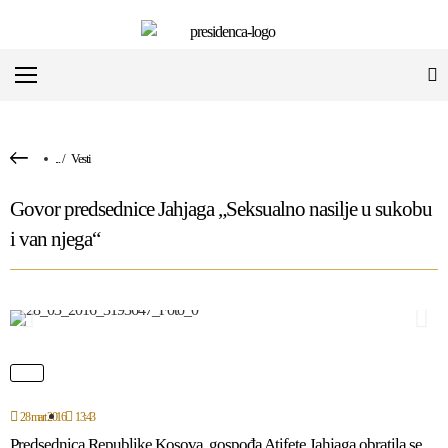
...
/
Vesti
Govor predsednice Jahjaga „Seksualno nasilje u sukobu
i van njega“
28 mart 2016
13:43
Predsednica Republike Kosova, gospođa Atifete Jahjaga obratila se