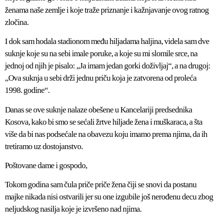
ženama naše zemlje i koje traže priznanje i kažnjavanje ovog ratnog
zločina.
I dok sam hodala stadionom među hiljadama haljina, videla sam dve
suknje koje su na sebi imale poruke, a koje su mi slomile srce, na
jednoj od njih je pisalo: „Ja imam jedan gorki doživljaj“, a na drugoj:
„Ova suknja u sebi drži jednu priču koja je zatvorena od proleća
1998. godine“.
Danas se ove suknje nalaze obešene u Kancelariji predsednika
Kosova, kako bi smo se sećali žrtve hiljade žena i muškaraca, a šta
više da bi nas podsećale na obavezu koju imamo prema njima, da ih
tretiramo uz dostojanstvo.
Poštovane dame i gospodo,
Tokom godina sam čula priče priče žena čiji se snovi da postanu
majke nikada nisi ostvarili jer su one izgubile još nerođenu decu zbog
neljudskog nasilja koje je izvršeno nad njima.