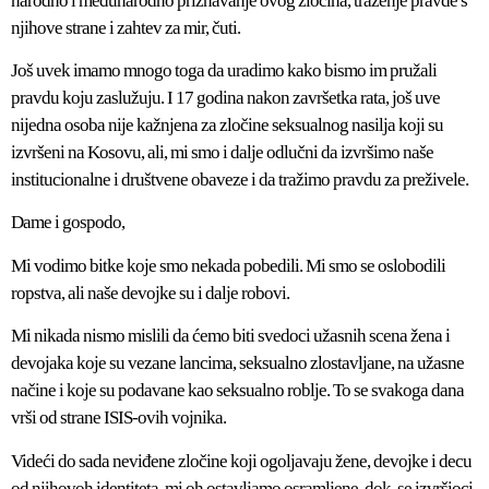
narodno i međunarodno priznavanje ovog zločina, traženje pravde s
njihove strane i zahtev za mir, čuti.
Još uvek imamo mnogo toga da uradimo kako bismo im pružali
pravdu koju zaslužuju. I 17 godina nakon završetka rata, još uve
nijedna osoba nije kažnjena za zločine seksualnog nasilja koji su
izvršeni na Kosovu, ali, mi smo i dalje odlučni da izvršimo naše
institucionalne i društvene obaveze i da tražimo pravdu za preživele.
Dame i gospodo,
Mi vodimo bitke koje smo nekada pobedili. Mi smo se oslobodili
ropstva, ali naše devojke su i dalje robovi.
Mi nikada nismo mislili da ćemo biti svedoci užasnih scena žena i
devojaka koje su vezane lancima, seksualno zlostavljane, na užasne
načine i koje su podavane kao seksualno roblje. To se svakoga dana
vrši od strane ISIS-ovih vojnika.
Videći do sada neviđene zločine koji ogoljavaju žene, devojke i decu
od njihovoh identiteta, mi oh ostavljamo osramljene, dok se izvršioci