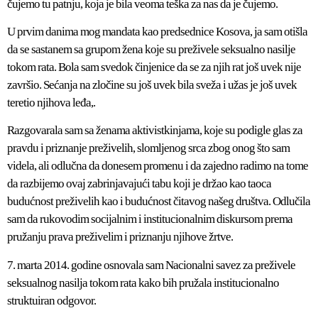
čujemo tu patnju, koja je bila veoma teška za nas da je čujemo.
U prvim danima mog mandata kao predsednice Kosova, ja sam otišla
da se sastanem sa grupom žena koje su preživele seksualno nasilje
tokom rata. Bola sam svedok činjenice da se za njih rat još uvek nije
završio. Sećanja na zločine su još uvek bila sveža i užas je još uvek
teretio njihova leđa,.
Razgovarala sam sa ženama aktivistkinjama, koje su podigle glas za
pravdu i priznanje preživelih, slomljenog srca zbog onog što sam
videla, ali odlučna da donesem promenu i da zajedno radimo na tome
da razbijemo ovaj zabrinjavajući tabu koji je držao kao taoca
budućnost preživelih kao i budućnost čitavog našeg društva. Odlučila
sam da rukovodim socijalnim i institucionalnim diskursom prema
pružanju prava preživelim i priznanju njihove žrtve.
7. marta 2014. godine osnovala sam Nacionalni savez za preživele
seksualnog nasilja tokom rata kako bih pružala institucionalno
struktuiran odgovor.