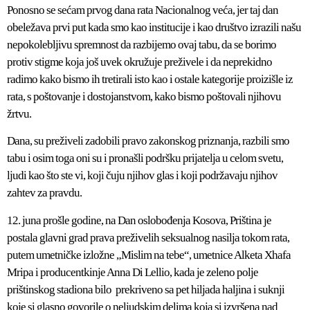
Ponosno se sećam prvog dana rata Nacionalnog veća, jer taj dan
obeležava prvi put kada smo kao institucije i kao društvo izrazili našu
nepokolebljivu spremnost da razbijemo ovaj tabu, da se borimo
protiv stigme koja još uvek okružuje preživele i da neprekidno
radimo kako bismo ih tretirali isto kao i ostale kategorije proizišle iz
rata, s poštovanje i dostojanstvom, kako bismo poštovali njihovu
žrtvu.
Dana, su preživeli zadobili pravo zakonskog priznanja, razbili smo
tabu i osim toga oni su i pronašli podršku prijatelja u celom svetu,
ljudi kao što ste vi, koji čuju njihov glas i koji podržavaju njihov
zahtev za pravdu.
12. juna prošle godine, na Dan oslobođenja Kosova, Priština je
postala glavni grad prava preživelih seksualnog nasilja tokom rata,
putem umetničke izložne „Mislim na tebe“, umetnice Alketa Xhafa
Mripa i producentkinje Anna Di Lellio, kada je zeleno polje
prištinskog stadiona bilo prekriveno sa pet hiljada haljina i suknji
koje si glasno govorile o neljudskim delima koja si izvršena nad