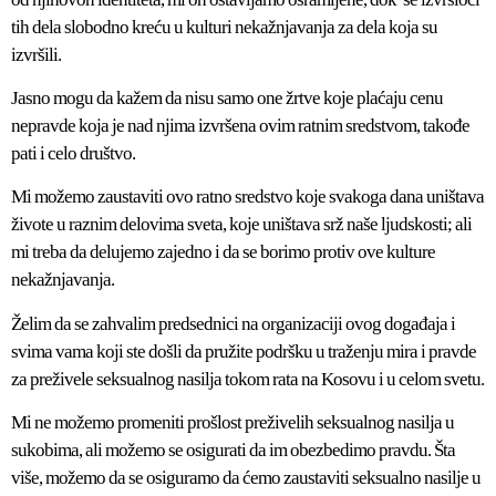
tih dela slobodno kreću u kulturi nekažnjavanja za dela koja su
izvršili.
Jasno mogu da kažem da nisu samo one žrtve koje plaćaju cenu
nepravde koja je nad njima izvršena ovim ratnim sredstvom, takođe
pati i celo društvo.
Mi možemo zaustaviti ovo ratno sredstvo koje svakoga dana uništava
živote u raznim delovima sveta, koje uništava srž naše ljudskosti; ali
mi treba da delujemo zajedno i da se borimo protiv ove kulture
nekažnjavanja.
Želim da se zahvalim predsednici na organizaciji ovog događaja i
svima vama koji ste došli da pružite podršku u traženju mira i pravde
za preživele seksualnog nasilja tokom rata na Kosovu i u celom svetu.
Mi ne možemo promeniti prošlost preživelih seksualnog nasilja u
sukobima, ali možemo se osigurati da im obezbedimo pravdu. Šta
više, možemo da se osiguramo da ćemo zaustaviti seksualno nasilje u