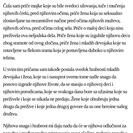
Čula sam priče majke koje su bile svedoci silovanja, tuče i mučenja
njihovih ćerki, pred njihovim očima, priče žena koja su seksualno
zlostavljane na nezamislive načine pred očima njihovih muževa,
njihovih očeva, pred očima celog sela. Priče o maloj deci koja nisu
preživela ova neljudska dela. Priče žena koje su izgubile njihovu decu
zbog sramote od ovog zločina, priče žena i mladih devojaka koje su
ostavljene sa flekom srama koja je postavljena duboko u njihovim
telima.
U svim tim pričama sam takođe postala svedok hrabrosti mladih
devojaka i žena, koje su i nasuprot svemu tome našle snagu da
ponovo izgrade njihove živote, da se staraju o njihovoj deci i
njihovim porodicama, koje se svakoga dana bore sa užasima koje su
preživele i koje se nikada ne predaju. Žene koje ohrabruju jedna
drugu da prežive i koje jedna drugoj govore da su one heroine našeg
društva.
Njihova snaga i hrabrost mi daju nadu da će se njihova odlučnost za