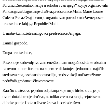
Forumu „Seksualno nasilje u sukobu i van njega“ koji je organizovala
Fondacija za blagostanje društva, predsednice Malte, Marie Louise
Coleiro Preca. Ovaj forum je organizovan povodom državne posete
predsednice Jahjaga Republici Malti.
U nastavku možete naći govor predsednice Jahjaga:
Dame i gospodo,
Draga predsednice,
Posebno je zadovoljstvo za mene što imam mogućnost da se obratim
na ovom bitnom forumu na kojem se diskutuje o jednom od najtiših
sredstava rata, o seksualnom nasilju, sredstvu koji uništava živote
nedužnih građana u čitavom svetu.
Kao što znate, ovo je jedno od pitanja koje mi je blisko srcu, jer je
ovom dotaklo moje društvo, ne toliko vremena ranije, sejući seme
duboke patnje i bola u živote žrtava i u celo društvo.