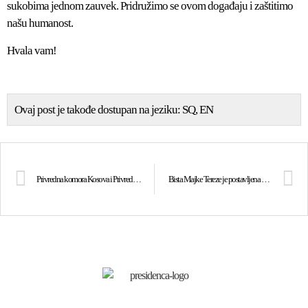
sukobima jednom zauvek. Pridružimo se ovom događaju i zaštitimo
našu humanost.
Hvala vam!
Ovaj post je takođe dostupan na jeziku:
SQ
EN
Privredna komora Kosova i Privredna komora Malte potpisale su sporazume o saradnj
Bista Majke Tereze je postavljena u Predsedničkoj palati na Malti