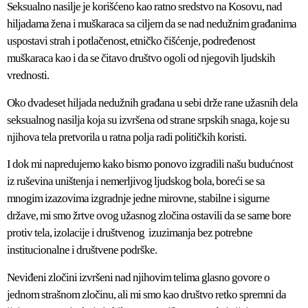
Seksualno nasilje je korišćeno kao ratno sredstvo na Kosovu, nad
hiljadama žena i muškaraca sa ciljem da se nad nedužnim građanima
uspostavi strah i potlačenost, etničko čišćenje, podređenost
muškaraca kao i da se čitavo društvo ogoli od njegovih ljudskih
vrednosti.
Oko dvadeset hiljada nedužnih građana u sebi drže rane užasnih dela
seksualnog nasilja koja su izvršena od strane srpskih snaga, koje su
njihova tela pretvorila u ratna polja radi političkih koristi.
I dok mi napredujemo kako bismo ponovo izgradili našu budućnost
iz ruševina uništenja i nemerljivog ljudskog bola, boreći se sa
mnogim izazovima izgradnje jedne mirovne, stabilne i sigurne
države, mi smo žrtve ovog užasnog zločina ostavili da se same bore
protiv tela, izolacije i društvenog izuzimanja bez potrebne
institucionalne i društvene podrške.
Neviđeni zločini izvršeni nad njihovim telima glasno govore o
jednom strašnom zločinu, ali mi smo kao društvo retko spremni da