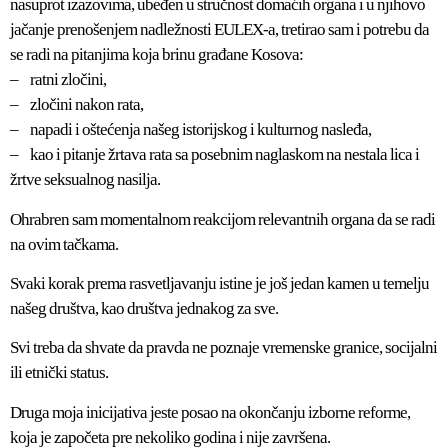
nasuprot izazovima, ubeđen u stručnost domaćih organa i u njihovo
jačanje prenošenjem nadležnosti EULEX-a, tretirao sam i potrebu da
se radi na pitanjima koja brinu građane Kosova:
– ratni zločini,
– zločini nakon rata,
– napadi i oštećenja našeg istorijskog i kulturnog nasleđa,
– kao i pitanje žrtava rata sa posebnim naglaskom na nestala lica i
žrtve seksualnog nasilja.
Ohrabren sam momentalnom reakcijom relevantnih organa da se radi
na ovim tačkama.
Svaki korak prema rasvetljavanju istine je još jedan kamen u temelju
našeg društva, kao društva jednakog za sve.
Svi treba da shvate da pravda ne poznaje vremenske granice, socijalni
ili etnički status.
Druga moja inicijativa jeste posao na okončanju izborne reforme,
koja je započeta pre nekoliko godina i nije završena.