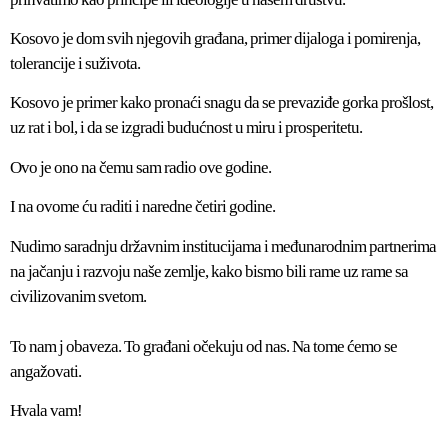
Kosovo je dom svih njegovih građana, primer dijaloga i pomirenja,
tolerancije i suživota.
Kosovo je primer kako pronaći snagu da se prevaziđe gorka prošlost,
uz rat i bol, i da se izgradi budućnost u miru i prosperitetu.
Ovo je ono na čemu sam radio ove godine.
I na ovome ću raditi i naredne četiri godine.
Nudimo saradnju državnim institucijama i međunarodnim partnerima
na jačanju i razvoju naše zemlje, kako bismo bili rame uz rame sa
civilizovanim svetom.
To nam j obaveza. To građani očekuju od nas. Na tome ćemo se
angažovati.
Hvala vam!