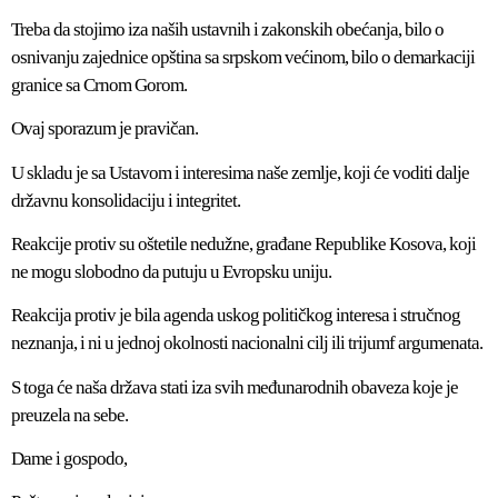
Treba da stojimo iza naših ustavnih i zakonskih obećanja, bilo o
osnivanju zajednice opština sa srpskom većinom, bilo o demarkaciji
granice sa Crnom Gorom.
Ovaj sporazum je pravičan.
U skladu je sa Ustavom i interesima naše zemlje, koji će voditi dalje
državnu konsolidaciju i integritet.
Reakcije protiv su oštetile nedužne, građane Republike Kosova, koji
ne mogu slobodno da putuju u Evropsku uniju.
Reakcija protiv je bila agenda uskog političkog interesa i stručnog
neznanja, i ni u jednoj okolnosti nacionalni cilj ili trijumf argumenata.
S toga će naša država stati iza svih međunarodnih obaveza koje je
preuzela na sebe.
Dame i gospodo,