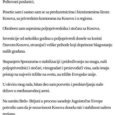
Poštovani poslanici,
Posetio sam i sastao sam se sa preduzetnicima i biznismenima širom
Kosova, sa privrednim komorama na Kosovu i u regionu.
Ohrabren sam uspesima poljoprivrednika i stočara sa Kosova.
Investicije od nekoliko godina u poljoprivredi donele su koristi
čitavom Kosovu, stvarajući velike prihode koji doprinose blagostanju
naših građana.
Stupanjem Sporazuma o stabilizaciji i pridruživanju na snagu, naši
poljoprivrednici i stočari, vinogradari i proizvođači vina, sada imaju
pristup na najveće tržište na svetu, na tržište Evropske unije.
U okviru mog rada, bitan deo sam posvetio i predstavljanju naše
države u međunarodnoj areni.
Na samitu Brdo- Brijuni u procesu saradnje Jugoistočne Evrope
potvrdio sam da je nezavisnost Kosova donela mir i stabilnost našem
regionu.