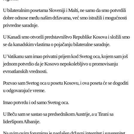
U bilateralnim posetama Sloveniji i Malti, ne samo da smo potvrdili
dobre odnose među našim državama, već smo istražili i mogućnosti
privredne saradnje.
U Kanadi smo otvorili predstavništvo Republike Kosova i složili smo
se da kanadskim vlastima o pojačanju bilateralne saradnje.
U Vatikanu sam imao privatni prijem kod Svetog oca, kojem sam još
jednom potvrdio da je Kosovo nepokolebljivo u promovisanju
evroatlanskih vrednosti.
Pozvao sam Svetog oca u posetu Kosovu, i ova poseta će se dogoditi
u odgovarajuće vreme.
Imao potvrdu i od samo Svetog oca.
U Beču sam se sastao sa predsednikom Austrije, a u Tirani sa
lideršipom Albanije.
Na svim ovim forumima je naglašen državni integritet i suverenitet