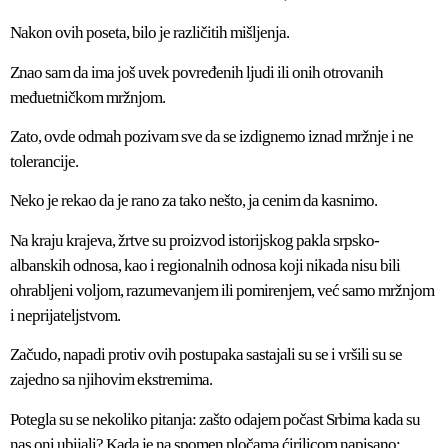
Nakon ovih poseta, bilo je različitih mišljenja.
Znao sam da ima još uvek povređenih ljudi ili onih otrovanih
međuetničkom mržnjom.
Zato, ovde odmah pozivam sve da se izdignemo iznad mržnje i ne
tolerancije.
Neko je rekao da je rano za tako nešto, ja cenim da kasnimo.
Na kraju krajeva, žrtve su proizvod istorijskog pakla srpsko-
albanskih odnosa, kao i regionalnih odnosa koji nikada nisu bili
ohrabljeni voljom, razumevanjem ili pomirenjem, već samo mržnjom
i neprijateljstvom.
Začudo, napadi protiv ovih postupaka sastajali su se i vršili su se
zajedno sa njihovim ekstremima.
Potegla su se nekoliko pitanja: zašto odajem počast Srbima kada su
nas oni ubijali? Kada je na spomen pločama ćirilicom napisano: