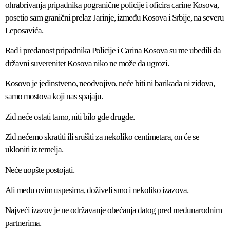
ohrabrivanja pripadnika pogranične policije i oficira carine Kosova,
posetio sam granični prelaz Jarinje, između Kosova i Srbije, na severu
Leposavića.
Rad i predanost pripadnika Policije i Carina Kosova su me ubedili da
državni suverenitet Kosova niko ne može da ugrozi.
Kosovo je jedinstveno, neodvojivo, neće biti ni barikada ni zidova,
samo mostova koji nas spajaju.
Zid neće ostati tamo, niti bilo gde drugde.
Zid nećemo skratiti ili srušiti za nekoliko centimetara, on će se
ukloniti iz temelja.
Neće uopšte postojati.
Ali među ovim uspesima, doživeli smo i nekoliko izazova.
Najveći izazov je ne održavanje obećanja datog pred međunarodnim
partnerima.