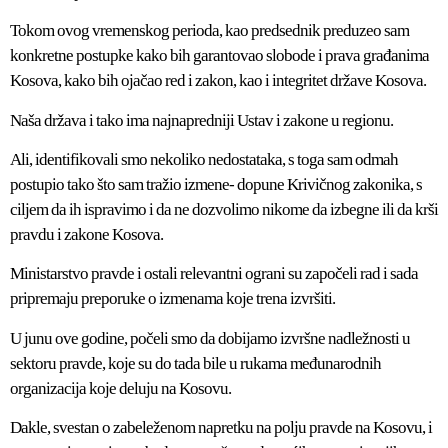
Tokom ovog vremenskog perioda, kao predsednik preduzeo sam
konkretne postupke kako bih garantovao slobode i prava građanima
Kosova, kako bih ojačao red i zakon, kao i integritet države Kosova.
Naša država i tako ima najnapredniji Ustav i zakone u regionu.
Ali, identifikovali smo nekoliko nedostataka, s toga sam odmah
postupio tako što sam tražio izmene- dopune Krivičnog zakonika, s
ciljem da ih ispravimo i da ne dozvolimo nikome da izbegne ili da krši
pravdu i zakone Kosova.
Ministarstvo pravde i ostali relevantni ograni su započeli rad i sada
pripremaju preporuke o izmenama koje trena izvršiti.
U junu ove godine, počeli smo da dobijamo izvršne nadležnosti u
sektoru pravde, koje su do tada bile u rukama međunarodnih
organizacija koje deluju na Kosovu.
Dakle, svestan o zabeleženom napretku na polju pravde na Kosovu, i