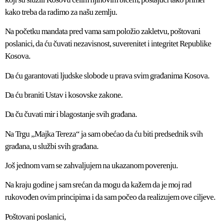
kako treba da radimo za našu zemlju.
Na početku mandata pred vama sam položio zakletvu, poštovani
poslanici, da ću čuvati nezavisnost, suverenitet i integritet Republike
Kosova.
Da ću garantovati ljudske slobode u prava svim građanima Kosova.
Da ću braniti Ustav i kosovske zakone.
Da ču čuvati mir i blagostanje svih građana.
Na Trgu „Majka Tereza“ ja sam obećao da ću biti predsednik svih
građana, u službi svih građana.
Još jednom vam se zahvaljujem na ukazanom poverenju.
Na kraju godine j sam srećan da mogu da kažem da je moj rad
rukovođen ovim principima i da sam počeo da realizujem ove ciljeve.
Poštovani poslanici,