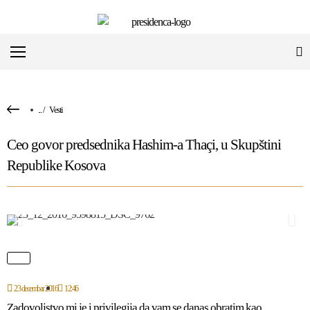
...
/
Vesti
Ceo govor predsednika Hashim-a Thaçi, u Skupštini
Republike Kosova
23 decembar 2016
12:46
Zadovoljstvo mi je i privilegija da vam se danas obratim kao