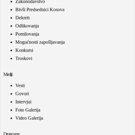
Zakonodavstvo
Bivši Predsednici Kosova
Dekreti
Odlikovanja
Pomilovanja
Mogućnosti zapošljavanja
Konkursi
Troskovi
Mediji
Vesti
Govori
Intervjui
Foto Galerija
Video Galerija
Druge veze