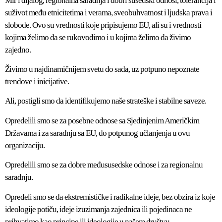
Mir i dijalog, regionalna saradnja i dobri susedski odnosi, tolerancija i
suživot među etnicitetima i verama, sveobuhvatnost i ljudska prava i
slobode. Ovo su vrednosti koje pripisujemo EU, ali su i vrednosti
kojima želimo da se rukovodimo i u kojima želimo da živimo
zajedno.
Živimo u najdinamičnijem svetu do sada, uz potpuno nepoznate
trendove i inicijative.
Ali, postigli smo da identifikujemo naše strateške i stabilne saveze.
Opredelili smo se za posebne odnose sa Sjedinjenim Američkim
Državama i za saradnju sa EU, do potpunog učlanjenja u ovu
organizaciju.
Opredelili smo se za dobre međususedske odnose i za regionalnu
saradnju.
Opredeli smo se da ekstremističke i radikalne ideje, bez obzira iz koje
ideologije potiču, ideje izuzimanja zajednica ili pojedinaca ne
prihvatimo kao principe ili ideologije u našem društvu.