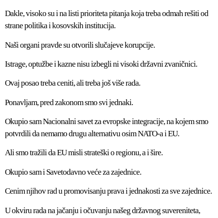
Dakle, visoko su i na listi prioriteta pitanja koja treba odmah rešiti od
strane politika i kosovskih institucija.
Naši organi pravde su otvorili slučajeve korupcije.
Istrage, optužbe i kazne nisu izbegli ni visoki državni zvaničnici.
Ovaj posao treba ceniti, ali treba još više rada.
Ponavljam, pred zakonom smo svi jednaki.
Okupio sam Nacionalni savet za evropske integracije, na kojem smo
potvrdili da nemamo drugu alternativu osim NATO-a i EU.
Ali smo tražili da EU misli strateški o regionu, a i šire.
Okupio sam i Savetodavno veće za zajednice.
Cenim njihov rad u promovisanju prava i jednakosti za sve zajednice.
U okviru rada na jačanju i očuvanju našeg državnog suvereniteta,