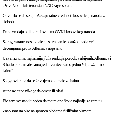
„žrtve šiptarskih terorista i NATO agresora“.
Govorilo se da se ugrožavaju ratne vrednosti kosovskog naroda za
slobodu.
Da se vređaju pali borci i sveti rat OVK i kosovskog naroda.
S druge strane, nastavljale su se zastarele optužbe, sada već
decenijama, protiv Albanaca uopšteno.
U svemu tome, najmirnija j bila reakcija porodica ubijenih, Albanaca i
Srba, koje su imale samo jedan zahtev, samo jednu želju: „žalimo
istinu“.
S toga svi treba da se žrtvujemo po malo za istinu.
Istina ne treba nikoga da ometa ili plaši.
Bio sam svestan i ubeđen da radim ono što je najbolje za zemlju.
Znao sam šta piše na spomen pločama ćiriličnim pismom.