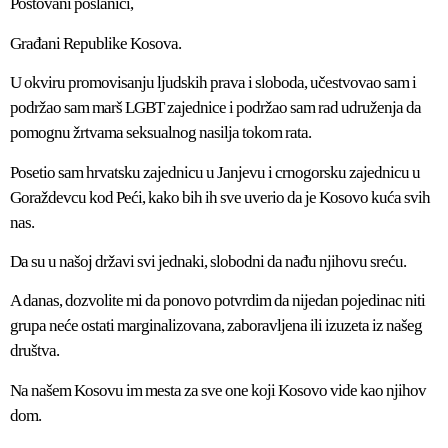
Poštovani poslanici,
Građani Republike Kosova.
U okviru promovisanju ljudskih prava i sloboda, učestvovao sam i
podržao sam marš LGBT zajednice i podržao sam rad udruženja da
pomognu žrtvama seksualnog nasilja tokom rata.
Posetio sam hrvatsku zajednicu u Janjevu i crnogorsku zajednicu u
Goraždevcu kod Peći, kako bih ih sve uverio da je Kosovo kuća svih
nas.
Da su u našoj državi svi jednaki, slobodni da nađu njihovu sreću.
A danas, dozvolite mi da ponovo potvrdim da nijedan pojedinac niti
grupa neće ostati marginalizovana, zaboravljena ili izuzeta iz našeg
društva.
Na našem Kosovu im mesta za sve one koji Kosovo vide kao njihov
dom.