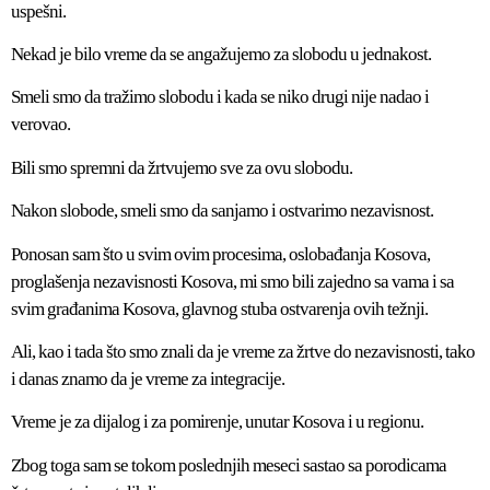
uspešni.
Nekad je bilo vreme da se angažujemo za slobodu u jednakost.
Smeli smo da tražimo slobodu i kada se niko drugi nije nadao i
verovao.
Bili smo spremni da žrtvujemo sve za ovu slobodu.
Nakon slobode, smeli smo da sanjamo i ostvarimo nezavisnost.
Ponosan sam što u svim ovim procesima, oslobađanja Kosova,
proglašenja nezavisnosti Kosova, mi smo bili zajedno sa vama i sa
svim građanima Kosova, glavnog stuba ostvarenja ovih težnji.
Ali, kao i tada što smo znali da je vreme za žrtve do nezavisnosti, tako
i danas znamo da je vreme za integracije.
Vreme je za dijalog i za pomirenje, unutar Kosova i u regionu.
Zbog toga sam se tokom poslednjih meseci sastao sa porodicama