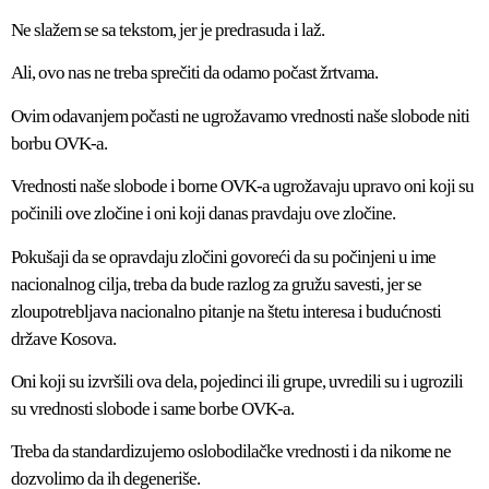
Ne slažem se sa tekstom, jer je predrasuda i laž.
Ali, ovo nas ne treba sprečiti da odamo počast žrtvama.
Ovim odavanjem počasti ne ugrožavamo vrednosti naše slobode niti
borbu OVK-a.
Vrednosti naše slobode i borne OVK-a ugrožavaju upravo oni koji su
počinili ove zločine i oni koji danas pravdaju ove zločine.
Pokušaji da se opravdaju zločini govoreći da su počinjeni u ime
nacionalnog cilja, treba da bude razlog za gružu savesti, jer se
zloupotrebljava nacionalno pitanje na štetu interesa i budućnosti
države Kosova.
Oni koji su izvršili ova dela, pojedinci ili grupe, uvredili su i ugrozili
su vrednosti slobode i same borbe OVK-a.
Treba da standardizujemo oslobodilačke vrednosti i da nikome ne
dozvolimo da ih degeneriše.