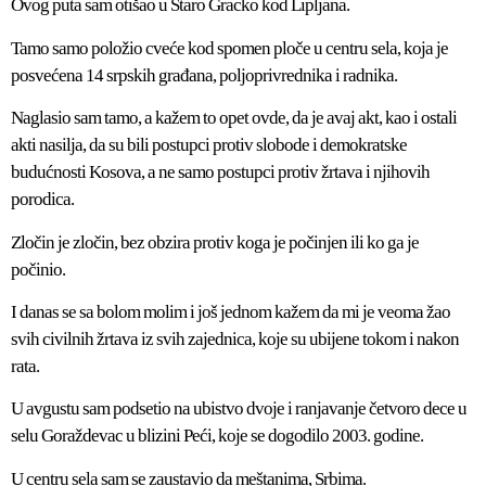
Ovog puta sam otišao u Staro Gracko kod Lipljana.
Tamo samo položio cveće kod spomen ploče u centru sela, koja je
posvećena 14 srpskih građana, poljoprivrednika i radnika.
Naglasio sam tamo, a kažem to opet ovde, da je avaj akt, kao i ostali
akti nasilja, da su bili postupci protiv slobode i demokratske
budućnosti Kosova, a ne samo postupci protiv žrtava i njihovih
porodica.
Zločin je zločin, bez obzira protiv koga je počinjen ili ko ga je
počinio.
I danas se sa bolom molim i još jednom kažem da mi je veoma žao
svih civilnih žrtava iz svih zajednica, koje su ubijene tokom i nakon
rata.
U avgustu sam podsetio na ubistvo dvoje i ranjavanje četvoro dece u
selu Goraždevac u blizini Peći, koje se dogodilo 2003. godine.
U centru sela sam se zaustavio da meštanima, Srbima.