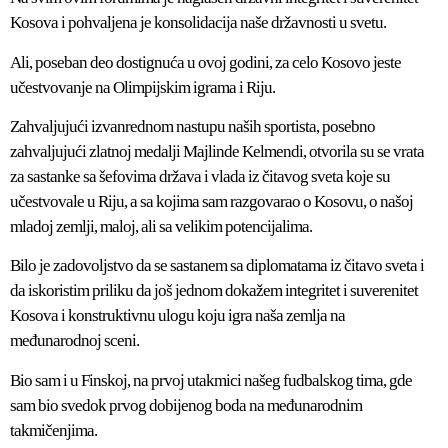
Kosova i pohvaljena je konsolidacija naše državnosti u svetu.
Ali, poseban deo dostignuća u ovoj godini, za celo Kosovo jeste
učestvovanje na Olimpijskim igrama i Riju.
Zahvaljujući izvanrednom nastupu naših sportista, posebno
zahvaljujući zlatnoj medalji Majlinde Kelmendi, otvorila su se vrata
za sastanke sa šefovima država i vlada iz čitavog sveta koje su
učestvovale u Riju, a sa kojima sam razgovarao o Kosovu, o našoj
mladoj zemlji, maloj, ali sa velikim potencijalima.
Bilo je zadovoljstvo da se sastanem sa diplomatama iz čitavo sveta i
da iskoristim priliku da još jednom dokažem integritet i suverenitet
Kosova i konstruktivnu ulogu koju igra naša zemlja na
međunarodnoj sceni.
Bio sam i u Finskoj, na prvoj utakmici našeg fudbalskog tima, gde
sam bio svedok prvog dobijenog boda na međunarodnim
takmičenjima.