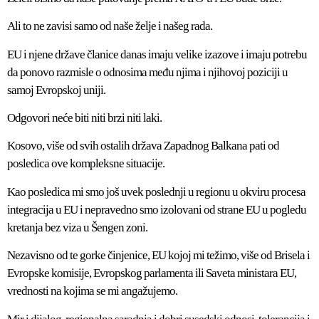
Ali to ne zavisi samo od naše želje i našeg rada.
EU i njene države članice danas imaju velike izazove i imaju potrebu
da ponovo razmisle o odnosima među njima i njihovoj poziciji u
samoj Evropskoj uniji.
Odgovori neće biti niti brzi niti laki.
Kosovo, više od svih ostalih država Zapadnog Balkana pati od
posledica ove kompleksne situacije.
Kao posledica mi smo još uvek poslednji u regionu u okviru procesa
integracija u EU i nepravedno smo izolovani od strane EU u pogledu
kretanja bez viza u Šengen zoni.
Nezavisno od te gorke činjenice, EU kojoj mi težimo, više od Brisela i
Evropske komisije, Evropskog parlamenta ili Saveta ministara EU,
vrednosti na kojima se mi angažujemo.