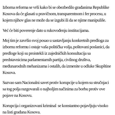
Izborna reforma se vrši kako bi se obezbedilo građanima Republike
Kosova da će glasati u pravičnom, transparentnom i fer procesu, u
kojem njihov glas ne može da se izgubi ili da se njime manipuliše.
Već će biti poverenje dato u rukovođenju institucijama.
Moj tim je završio svoj posao u sastavljanju konkretnih predloga za
izbornu reformu i ostaje vaša politička volja, poštovani poslanici, da
predloge koji su proistekli iz zajedničkih konsultacija sa
predstavnicima parlamentarnih partija, civilnog društva,
međunarodnih mehanizama i ostalih, da izmenite u odluke Skupštine
Kosova.
Sazvao sam Nacionalni savet protiv korupcije u kojem su stručnjaci
sa tog polja razgovarali o najboljim načinima za borbu protiv ove
pojave na Kosovu.
Korupcija i organizovani kriminal se konstantno pojavljuju visoko
na listi građana Kosova.