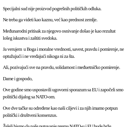
Specijalni sud nije proizvod pogrešnih političkih odluka.
Ne treba ga videti kao kaznu, već kao prednost zemlje.
Međunarodni pritisak za njegovo osnivanje došao je kao rezultat
lošeg iskustva i zaštiti svedoka.
Ja verujem u Boga i moralne vrednosti, savest, pravdu i pomirenje, ne
optužujući i ne vređajući nikoga ni za šta.
Ali, pozivajući sve na pravdu, solidarnost i međuetničko pomirenje.
Dame i gospodo,
Ove godine smo uspostavili ugovorni sporazum sa EU i započeli smo
politički dijalog sa NATO-om.
Ove dve tačke su određene kao naši ciljevi i za njih imamo potpun
politički i društveni konsenzus.
Želeli bismo da naše putovanje prema NATO-u i EU bude brže.