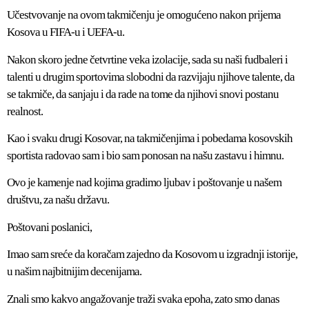
Učestvovanje na ovom takmičenju je omogućeno nakon prijema
Kosova u FIFA-u i UEFA-u.
Nakon skoro jedne četvrtine veka izolacije, sada su naši fudbaleri i
talenti u drugim sportovima slobodni da razvijaju njihove talente, da
se takmiče, da sanjaju i da rade na tome da njihovi snovi postanu
realnost.
Kao i svaku drugi Kosovar, na takmičenjima i pobedama kosovskih
sportista radovao sam i bio sam ponosan na našu zastavu i himnu.
Ovo je kamenje nad kojima gradimo ljubav i poštovanje u našem
društvu, za našu državu.
Poštovani poslanici,
Imao sam sreće da koračam zajedno da Kosovom u izgradnji istorije,
u našim najbitnijim decenijama.
Znali smo kakvo angažovanje traži svaka epoha, zato smo danas