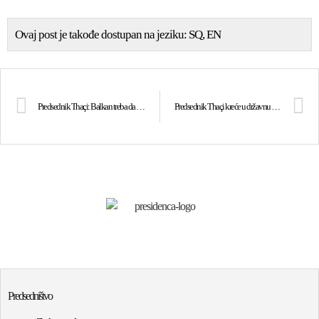
Ovaj post je takođe dostupan na jeziku:
SQ
EN
Predsednik Thaçi: Balkan treba da bude strateški interes EU, a ne tehnički proces
Predsednik Thaçi kreće u državnu posetu Turskoj
Predsedništvo