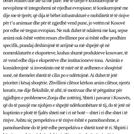
bëhet realitet dhe atë sa më parë. Me të drejtë e konsiderojmë të
nevojshme të integrohemi në rrjedhat evropiane; të konkurrojmë me
dije me të tjerët; që dija të bëhet infrastrukturë e mobilitetit të të rinjve
për t’u arsimuar dhe për të zgjedhë vend pune, jo vetëm në Kosovë
por edhe në tregun evropian. Ne nuk duhet të ndalemi me kaq, sepse
arsimi nuk është vetëm resurs zhvillimor por ai është edhe prodhim
specifik, prandaj dëshirojmë të arrijmë sa më shpejtë që në
nomenklaturën e eksporteve, krahas shumë produkteve kosovare, të
zë vend edhe dija e ekspertëve dhe institucioneve tona. Arsimin e
konsiderojmë si investimin më të mirë në të ardhmen e shoqërisë
sonë, në themelet shtetit të cilin po e ndërtojmë. Ai duhet të jetë
prioritet i kësaj shoqërie. Zhvillimi cilësor kërkon arsim cilësor, njerëz
kreativ, me dije fleksibile, të aftë, të motivuar dhe të përgatitur për
zgjidhjen e problemeve.Zonja dhe zotërinj, Shteti i pavarur i Kosovës,
që do të pasojë me njohjen e shpejtë ndërkombëtare të tij, do të jetë në
kuptimin e plotë të fjalës shteti më i ri në botë – shtet i ri dhe shtet i të
rinjve. Ashtu siç perspektiva e të rinjve është e pamohueshme, e
pamohueshme do të jetë edhe perspektiva e shtetit tonë të ri. Shpirti i