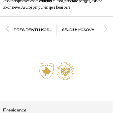
kësaj perspektive është edukimi cilësor, për çfarë përgjegjësia na
takon neve. Ju uroj për punën që e keni bërë!
PRESIDENTI I KOSOVËS, DR. FATMIR SEJDIU HAPI SOLEMNISHT FUSHATËN E KORRJE ? SHIRJEVE
SEJDIU: KOSOVA E PAVARUR – FAKTOR I STABILITETIT NË RAJON
Presidenca