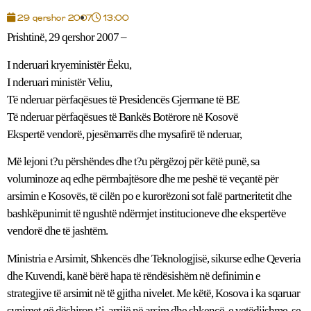
29 qershor 2007
13:00
Prishtinë, 29 qershor 2007 –
I nderuari kryeministër Ëeku,
I nderuari ministër Veliu,
Të nderuar përfaqësues të Presidencës Gjermane të BE
Të nderuar përfaqësues të Bankës Botërore në Kosovë
Ekspertë vendorë, pjesëmarrës dhe mysafirë të nderuar,
Më lejoni t?u përshëndes dhe t?u përgëzoj për këtë punë, sa
voluminoze aq edhe përmbajtësore dhe me peshë të veçantë për
arsimin e Kosovës, të cilën po e kurorëzoni sot falë partneritetit dhe
bashkëpunimit të ngushtë ndërmjet institucioneve dhe ekspertëve
vendorë dhe të jashtëm.
Ministria e Arsimit, Shkencës dhe Teknologjisë, sikurse edhe Qeveria
dhe Kuvendi, kanë bërë hapa të rëndësishëm në definimin e
strategjive të arsimit në të gjitha nivelet. Me këtë, Kosova i ka sqaruar
synimet që dëshiron t’i arrijë në arsim dhe shkencë, e vetëdijshme se