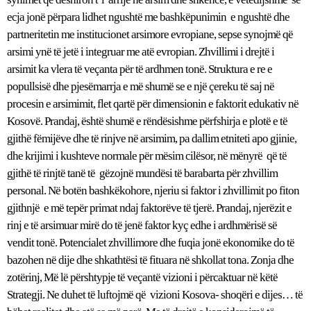
ecja jonë përpara lidhet ngushtë me bashkëpunimin e ngushtë dhe
partneritetin me institucionet arsimore evropiane, sepse synojmë që
arsimi ynë të jetë i integruar me atë evropian. Zhvillimi i drejtë i
arsimit ka vlera të veçanta për të ardhmen tonë. Struktura e re e
popullsisë dhe pjesëmarrja e më shumë se e një çereku të saj në
procesin e arsimimit, flet qartë për dimensionin e faktorit edukativ në
Kosovë. Prandaj, është shumë e rëndësishme përfshirja e plotë e të
gjithë fëmijëve dhe të rinjve në arsimim, pa dallim etniteti apo gjinie,
dhe krijimi i kushteve normale për mësim cilësor, në mënyrë që të
gjithë të rinjtë tanë të gëzojnë mundësi të barabarta për zhvillim
personal. Në botën bashkëkohore, njeriu si faktor i zhvillimit po fiton
gjithnjë e më tepër primat ndaj faktorëve të tjerë. Prandaj, njerëzit e
rinj e të arsimuar mirë do të jenë faktor kyç edhe i ardhmërisë së
vendit tonë. Potencialet zhvillimore dhe fuqia jonë ekonomike do të
bazohen në dije dhe shkathtësi të fituara në shkollat tona. Zonja dhe
zotërinj, Më lë përshtypje të veçantë vizioni i përcaktuar në këtë
Strategji. Ne duhet të luftojmë që vizioni Kosova- shoqëri e dijes… të