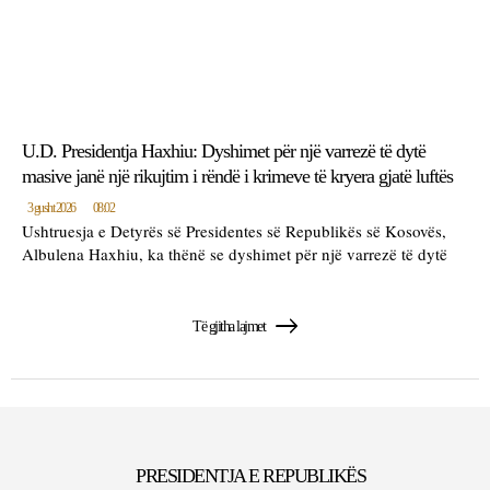
U.D. Presidentja Haxhiu: Dyshimet për një varrezë të dytë
masive janë një rikujtim i rëndë i krimeve të kryera gjatë luftës
3 gusht 2026
08:02
Ushtruesja e Detyrës së Presidentes së Republikës së Kosovës,
Albulena Haxhiu, ka thënë se dyshimet për një varrezë të dytë
Të gjitha lajmet
PRESIDENTJA E REPUBLIKËS