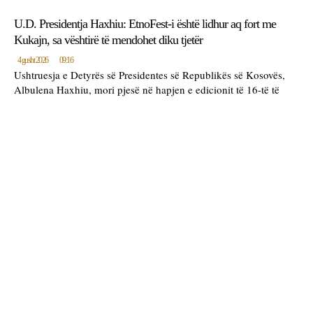
U.D. Presidentja Haxhiu: EtnoFest-i është lidhur aq fort me
Kukajn, sa vështirë të mendohet diku tjetër
4 gusht 2026
09:16
Ushtruesja e Detyrës së Presidentes së Republikës së Kosovës,
Albulena Haxhiu, mori pjesë në hapjen e edicionit të 16-të të