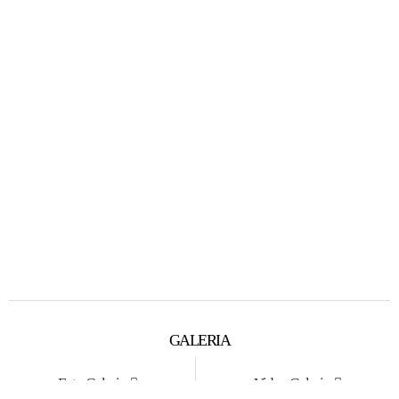
GALERIA
Foto Galeria
Video Galeria